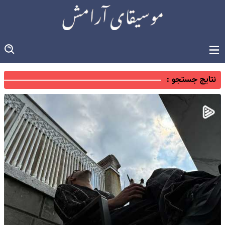
نتایج جستجو :