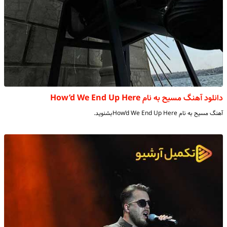
دانلود آهنگ مسیح به نام How’d We End Up Here
آهنگ مسیح به نام How’d We End Up Hereبشنوید.