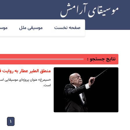
صفحه نخست
موسیقی ملل
موسی
نتایج جستجو :
منطق الطیر عطار به روایت فر
«سیمرغ» عنوان پروژه‌ای موسیقایی است
است.
۱