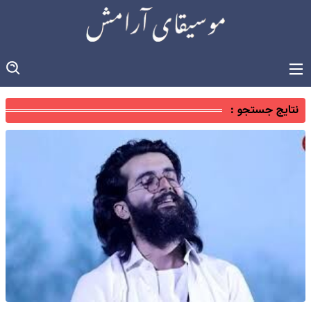
نتایج جستجو :