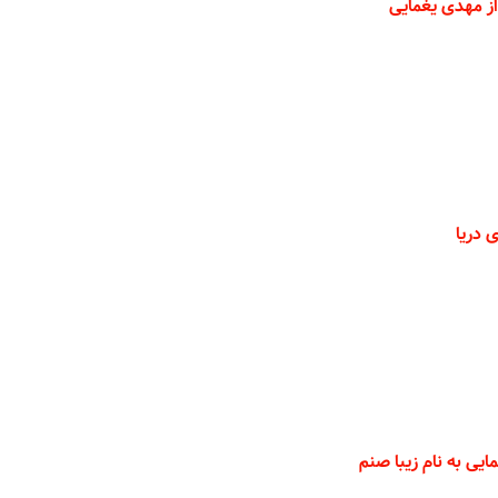
ز مهدی یغمایی
 دریا
یی به نام زیبا صنم