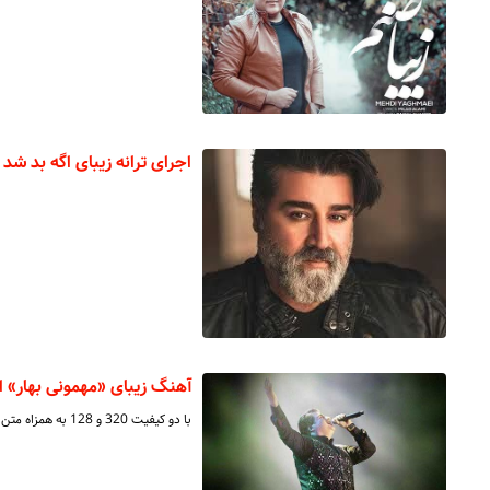
اجرای ترانه‌ زیبای اگه بد 
آهنگ زیبای «مهمونی بهار» ا
با دو کیفیت 320 و 128 به همزاه متن اهنگ