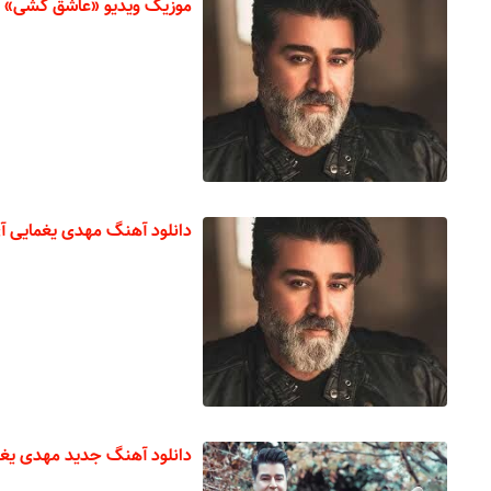
موزیک ویدیو «عاشق کشی» ا
دانلود آهنگ مهدی یغمایی آی
دانلود آهنگ جدید مهدی یغما