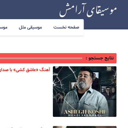
صفحه نخست
موسیقی ملل
موسی
نتایج جستجو :
آهنگ «عاشق کشی» با صدای