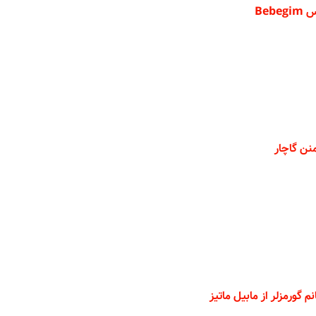
Beb
نن گاچار
م گورمزلر از مابیل ماتیز