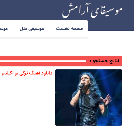
صفحه نخست
موسیقی ملل
موسی
نتایج جستجو :
دانلود آهنگ ترکی بو آکشام ا