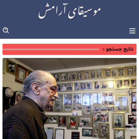
نتایج جستجو :