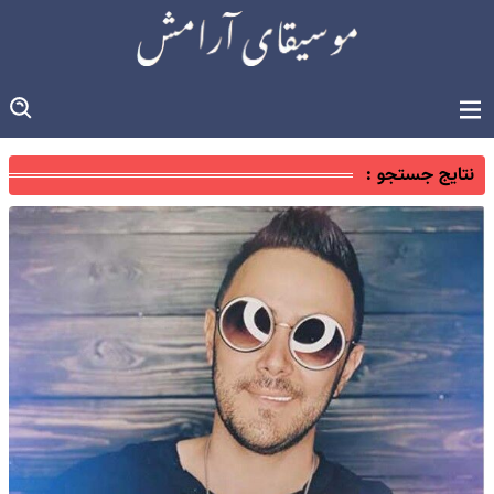
نتایج جستجو :