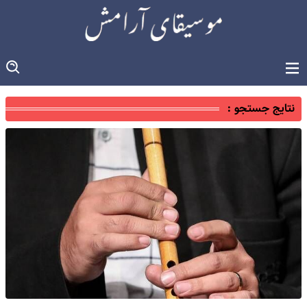
نتایج جستجو :