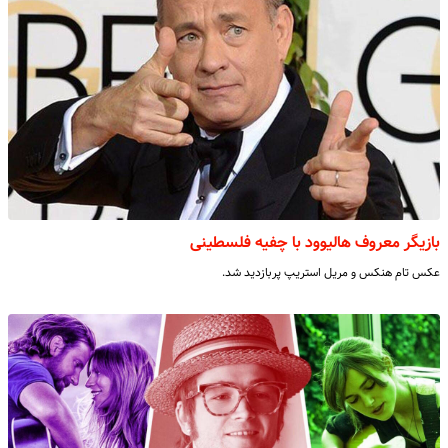
بازیگر معروف هالیوود با چفیه فلسطینی
عکس تام هنکس و مریل استریپ پربازدید شد.