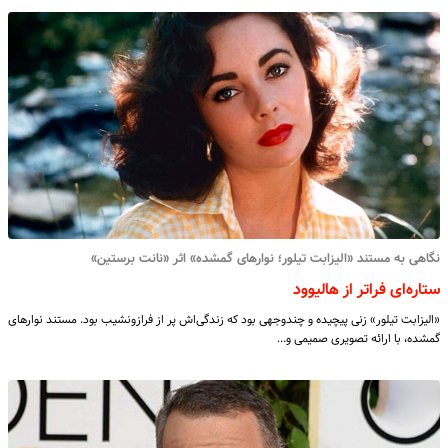
نگاهی به مستند «الیزابت تیلور؛ نوارهای گمشده» اثر «نانت برستین»
ستاره‌ای فراتر از هالیوود
«الیزابت تیلور» زنی پیچیده و چندوجهی بود که زندگی‌اش پر از فرازونشیب بود. مستند نوارهای
گمشده، با ارائه تصویری صمیمی و…