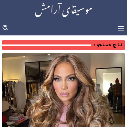
نتایج جستجو :