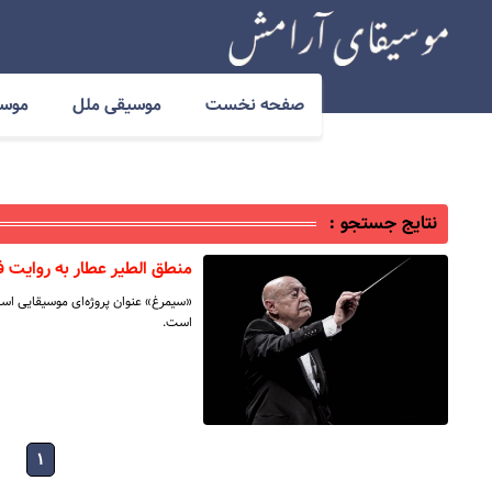
صفحه نخست
موسیقی ملل
موسی
نتایج جستجو :
منطق الطیر عطار به روایت فر
«سیمرغ» عنوان پروژه‌ای موسیقایی است
است.
۱