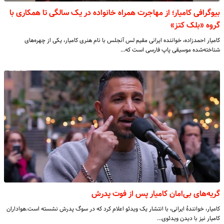
بیوگرافی کامیار؛ از مهاجرت همراه خانواده در یک سالگی تا همکاری با
گروه «بلک کتز»
کامیار احمدزاده، خواننده ایرانی مقیم لس آنجلس با نام هنری کامیار، یکی از چهره‌های
شناخته‌شده موسیقی پاپ فارسی است که…
گریه‌های بی‌امان کامیار پس از فوت پدرش
کامیار، خوانندهٔ ایرانی، با انتشار یک ویدئو اعلام کرد که در سوگ پدرش نشسته است.هواداران
کامیار نیز با دیدن ویدئوی…