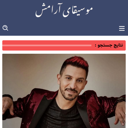
نتایج جستجو :