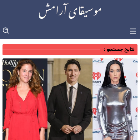
نتایج جستجو :