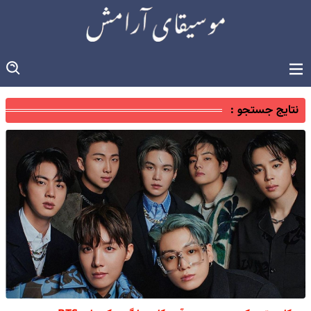
نتایج جستجو :