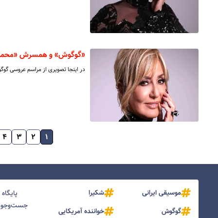
«گوگوش» و همسرش «محمود 
در اینجا تصویری از مراسم عروسی گوگوش و محمود ق
۴
۳
۲
۱
موسیقی ایرانی
شکیرا
پایگاه
جست‌و‌جو و
گوگوش
خواننده آمریکایی