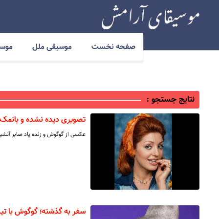
صفحه نخست
موسیقی ملل
موسی
نتایج جستجو :
تصویری دیده نشده و بانمک
عکسی از گوگوش و زنده یاد صابر آتش
سفر به گذشته؛ گوگوش با تیپ و استای