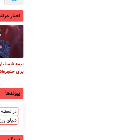
اخبار مرتب
بیمه ۵ م
برای حنجره‌ا
پیوندها
در لحظه ب
دنیای ور