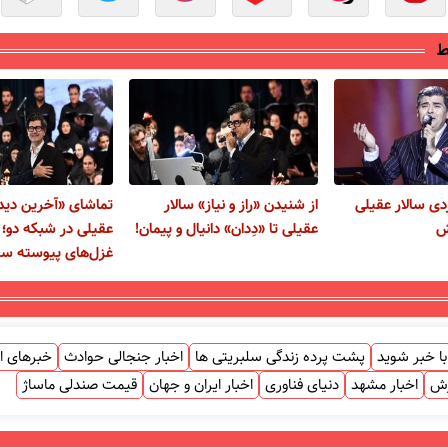
ط
یلیاردی سالار عقیلی
از شنیدن «راز و نیاز» سالار
تماشای «آخرین دیدا
ش
عقیلی تا «دِدان» دانیال و پیمان!
عقیلی در شبکه دو؛ 
غزل‌های پیوسته سیا
ا خبر شوید
پشت پرده زندگی سلبریتی ها
اخبار جنجالی حوادث
خبرهای ا
زش
اخبار مشهد
دنیای فناوری
اخبار ایران و جهان
قیمت صندلی ماساژ