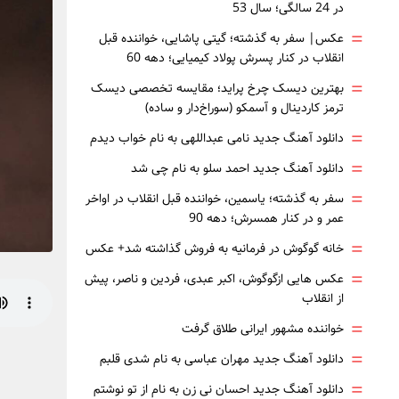
در 24 سالگی؛ سال 53
=
عکس| سفر به گذشته؛ گیتی پاشایی، خواننده قبل
انقلاب در کنار پسرش پولاد کیمیایی؛ دهه 60
=
بهترین دیسک چرخ پراید؛ مقایسه تخصصی دیسک
ترمز کاردینال و آسمکو (سوراخ‌دار و ساده)
=
دانلود آهنگ جدید نامی عبداللهی به نام خواب دیدم
=
دانلود آهنگ جدید احمد سلو به نام چی شد
=
سفر به گذشته؛ یاسمین، خواننده قبل انقلاب در اواخر
عمر و در کنار همسرش؛ دهه 90
=
خانه گوگوش در فرمانیه به فروش گذاشته شد+ عکس
=
عکس هایی ازگوگوش، اکبر عبدی، فردین و ناصر، پیش
از انقلاب
=
خواننده مشهور ایرانی طلاق گرفت
=
دانلود آهنگ جدید مهران عباسی به نام شدی قلبم
=
دانلود آهنگ جدید احسان نی زن به نام از تو نوشتم