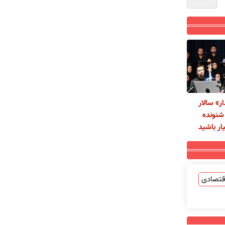
ر» سالار
شنونده
ر باشید
قتصادی