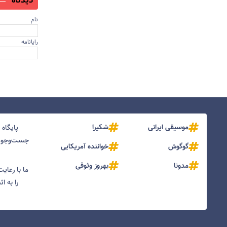
دیدگاه
نام
رایانامه
موسیقی ایرانی
شکیرا
پایگاه
جست‌و‌جو و
گوگوش
خواننده آمریکایی
مدونا
بهروز وثوقی
ما با رعای
را به ا