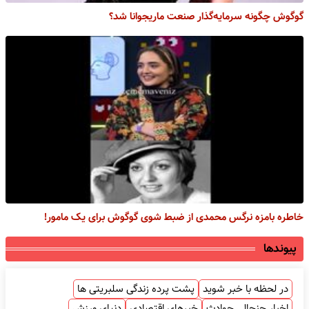
گوگوش چگونه سرمایه‌گذار صنعت ماریجوانا شد؟
خاطره بامزه نرگس محمدی از ضبط شوی گوگوش برای یک مامور!
پیوندها
در لحظه با خبر شوید
پشت پرده زندگی سلبریتی ها
اخبار جنجالی حوادث
خبرهای اقتصادی
دنیای ورزش