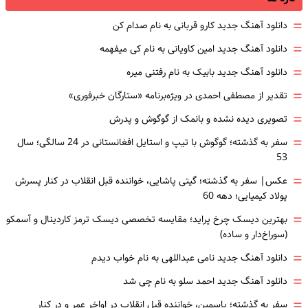
=
دانلود آهنگ جدید کارو قربانی به نام صدام کن
=
دانلود آهنگ جدید امین کاویانی به نام کی میفهمه
=
دانلود آهنگ جدید بابیک به نام رفتنی میره
=
تقدیر از مصطفی احمدی در ویژه‌برنامه «ستارگان خبرفوری»
=
تصویری دیده نشده و بانمک از گوگوش و پدرش
=
سفر به گذشته؛ گوگوش با تیپ و استایل افغانستانی در 24 سالگی؛ سال
53
=
عکس| سفر به گذشته؛ گیتی پاشایی، خواننده قبل انقلاب در کنار پسرش
پولاد کیمیایی؛ دهه 60
=
بهترین دیسک چرخ پراید؛ مقایسه تخصصی دیسک ترمز کاردینال و آسمکو
(سوراخ‌دار و ساده)
=
دانلود آهنگ جدید نامی عبداللهی به نام خواب دیدم
=
دانلود آهنگ جدید احمد سلو به نام چی شد
=
سفر به گذشته؛ یاسمین، خواننده قبل انقلاب در اواخر عمر و در کنار