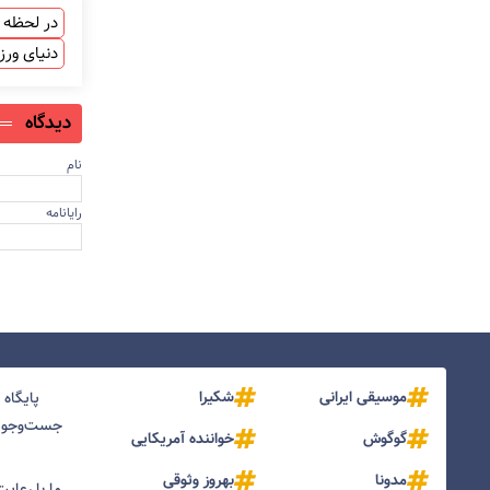
در لحظه ب
دنیای ور
دیدگاه
نام
رایانامه
موسیقی ایرانی
شکیرا
پایگاه
جست‌و‌جو و
گوگوش
خواننده آمریکایی
مدونا
بهروز وثوقی
ما با رعای