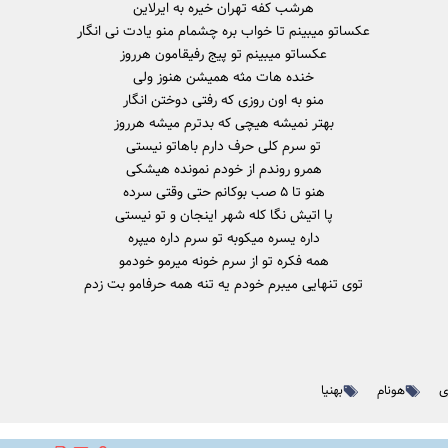
هرشب کفه تهران خیره به ایرلاین
عکساتو میبینم تا خواب بره چشمام منو یادت نی انگار
عکساتو میبینم تو پیج رفیقامون هرروز
خنده هات مثه همیشن هنوز ولی
منو به اون روزی که رفتی دوختن انگار
بهتر نمیشه هیچی که بدترم میشه هرروز
تو سرم کلی حرف دارم باهاتو نیستی
همرو روندم از خودم نمونده هیشکی
هنو تا ۵ صب بوکانم حتی وقتی سرده
پا اتیش نگا کله شهر اینجان و تو نیستی
داره یسره میکوبه تو سرم داره میپره
همه فکره تو از سرم خونه میرمو خودمو
توی تنهایی میبرم خودم یه تنه همه حرفامو بت زدم
ی
هونام
بهنیا