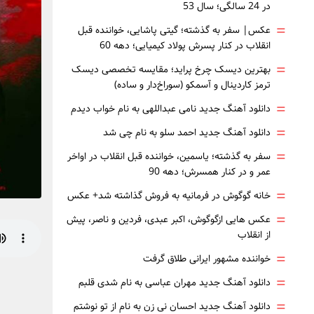
در 24 سالگی؛ سال 53
=
عکس| سفر به گذشته؛ گیتی پاشایی، خواننده قبل
انقلاب در کنار پسرش پولاد کیمیایی؛ دهه 60
=
بهترین دیسک چرخ پراید؛ مقایسه تخصصی دیسک
ترمز کاردینال و آسمکو (سوراخ‌دار و ساده)
=
دانلود آهنگ جدید نامی عبداللهی به نام خواب دیدم
=
دانلود آهنگ جدید احمد سلو به نام چی شد
=
سفر به گذشته؛ یاسمین، خواننده قبل انقلاب در اواخر
عمر و در کنار همسرش؛ دهه 90
=
خانه گوگوش در فرمانیه به فروش گذاشته شد+ عکس
=
عکس هایی ازگوگوش، اکبر عبدی، فردین و ناصر، پیش
از انقلاب
=
خواننده مشهور ایرانی طلاق گرفت
=
دانلود آهنگ جدید مهران عباسی به نام شدی قلبم
=
دانلود آهنگ جدید احسان نی زن به نام از تو نوشتم