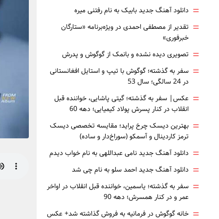
=
دانلود آهنگ جدید بابیک به نام رفتنی میره
=
تقدیر از مصطفی احمدی در ویژه‌برنامه «ستارگان
خبرفوری»
=
تصویری دیده نشده و بانمک از گوگوش و پدرش
=
سفر به گذشته؛ گوگوش با تیپ و استایل افغانستانی
در 24 سالگی؛ سال 53
=
عکس| سفر به گذشته؛ گیتی پاشایی، خواننده قبل
انقلاب در کنار پسرش پولاد کیمیایی؛ دهه 60
=
بهترین دیسک چرخ پراید؛ مقایسه تخصصی دیسک
ترمز کاردینال و آسمکو (سوراخ‌دار و ساده)
=
دانلود آهنگ جدید نامی عبداللهی به نام خواب دیدم
=
دانلود آهنگ جدید احمد سلو به نام چی شد
=
سفر به گذشته؛ یاسمین، خواننده قبل انقلاب در اواخر
عمر و در کنار همسرش؛ دهه 90
=
خانه گوگوش در فرمانیه به فروش گذاشته شد+ عکس