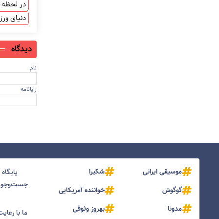
در لحظه ب
دنیای ور
دیدگاه
نام
رایانامه
موسیقی ایرانی
شکیرا
پایگاه
جست‌و‌جو و
گوگوش
خواننده آمریکایی
مدونا
بهروز وثوقی
ما با رعای