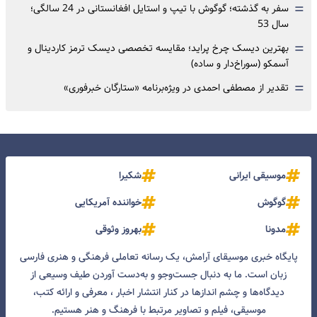
=
سفر به گذشته؛ گوگوش با تیپ و استایل افغانستانی در 24 سالگی؛
سال 53
=
بهترین دیسک چرخ پراید؛ مقایسه تخصصی دیسک ترمز کاردینال و
آسمکو (سوراخ‌دار و ساده)
=
تقدیر از مصطفی احمدی در ویژه‌برنامه «ستارگان خبرفوری»
موسیقی ایرانی
شکیرا
گوگوش
خواننده آمریکایی
مدونا
بهروز وثوقی
پایگاه خبری موسیقای آرامش، یک رسانه تعاملی فرهنگی و هنری فارسی
زبان است. ما به دنبال جست‌و‌جو و به‌دست آوردن طیف وسیعی از
دیدگاه‌ها و چشم انداز‌ها در کنار انتشار اخبار ، معرفی و ارائه کتب،
موسیقی، فیلم و تصاویر مرتبط با فرهنگ و هنر هستیم.