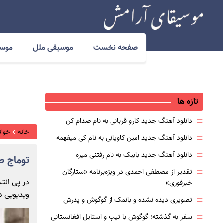
صفحه نخست
موسیقی ملل
موسی
تازه ها
=
دانلود آهنگ جدید کارو قربانی به نام صدام کن
خانه
خوانن
=
دانلود آهنگ جدید امین کاویانی به نام کی میفهمه
=
دانلود آهنگ جدید بابیک به نام رفتنی میره
توماج ص
=
تقدیر از مصطفی احمدی در ویژه‌برنامه «ستارگان
در پی انتش
خبرفوری»
ویدیویی د
=
تصویری دیده نشده و بانمک از گوگوش و پدرش
=
سفر به گذشته؛ گوگوش با تیپ و استایل افغانستانی