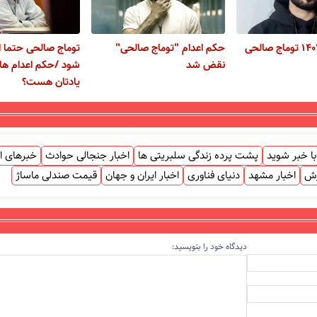
پرونده سال ۱۴۰۱ توماج صالحی
حکم اعدام ‎"توماج صالحی"
توماج صالحی حتما ا
نقض شد
شود /حکم اعدام ها
یادتان هست؟
ا خبر شوید
پشت پرده زندگی سلبریتی ها
اخبار جنجالی حوادث
خبرهای ا
زش
اخبار مشهد
دنیای فناوری
اخبار ایران و جهان
قیمت صندلی ماساژ
دیدگاه خود را بنویسید: