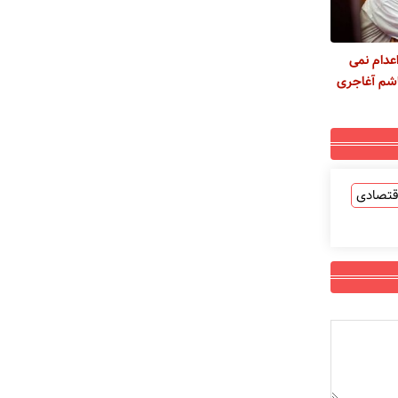
عدام نمی
شم آغاجری
قتصادی