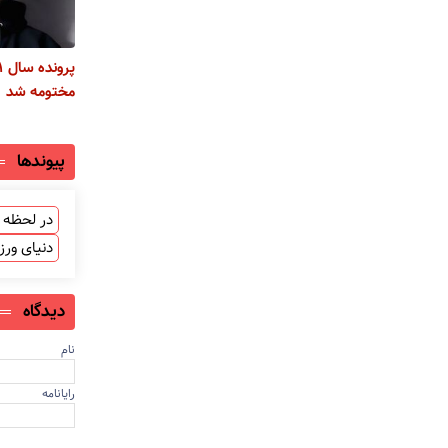
مختومه شد
پیوندها
در لحظه ب
دنیای ور
دیدگاه
نام
رایانامه