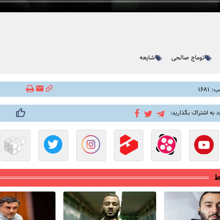
توماج صالحی
شایعه
۱۶۸۱
د به اشتراک بگذارید:
ط