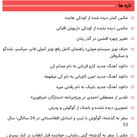
تازه ها
=
عکس کمتر دیده شده از کودکی هایده
=
عکسی دیده نشده از کودکی داریوش اقبالی
=
تغییر چهره افشین در گذر زمان
=
حذف نویز سیستم صوتی؛ راهنمای کامل رفع نویز آمپلی فایر، میکسر، بلندگو
و میکروفن
=
دانلود آهنگ جدید کارو قربانی به نام صدام کن
=
دانلود آهنگ جدید امین کاویانی به نام کی میفهمه
=
دانلود آهنگ جدید بابیک به نام رفتنی میره
=
تقدیر از مصطفی احمدی در ویژه‌برنامه «ستارگان خبرفوری»
=
تصویری دیده نشده و بانمک از گوگوش و پدرش
=
سفر به گذشته؛ گوگوش با تیپ و استایل افغانستانی در 24 سالگی؛ سال
53
=
عکس| سفر به گذشته؛ گیتی پاشایی، خواننده قبل انقلاب در کنار پسرش