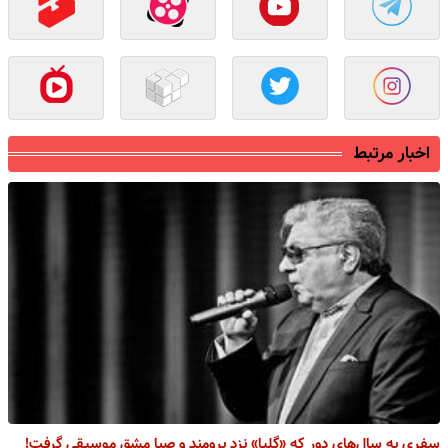
اخبار مرتبط
سفری به سال‌های دور که «گلپا» نزد برومند و صبا مشق موسیقی گرفت!