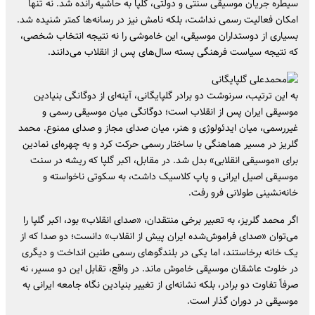
سیطره‌ جریان موسیقی سنتی و دولتی، گلپا به حاشیه رانده شد. نه تنها
امکان فعالیت رسمی نداشت، بلکه نامش نیز در رسانه‌ها کمتر شنیده شد.
بسیاری از دوستداران موسیقی، این خاموشی را نه نتیجه‌ انتخاب شخصی،
که نتیجه‌ سیاست فرهنگی بسته‌ سال‌های پس از انقلاب می‌دانند.
به این ترتیب، سرنوشت دو برادر گلپایگانی، آینه‌ای از دوگانگی بنیادین
موسیقی ایران پس از انقلاب است؛ دوگانگی میان موسیقی رسمی و
غیررسمی، میان ایدئولوژی و هنر، میان صدای مجاز و صدای ممنوع. محمد
گلریز در مسیر هماهنگی با ساختار رسمی حرکت کرد و به چهره‌ای نمادین
برای «موسیقی انقلابی» بدل شد. در مقابل، اکبر گلپا که ریشه در سنت
موسیقی اصیل ایرانی و پاپ کلاسیک داشت، به سکوتی ناخواسته و
خانه‌نشینی طولانی فرو رفت.
اگر محمد گلریز، به تعبیر برخی منتقدان، «صدای انقلاب» بود، اکبر گلپا را
می‌توان «صدای فراموش‌شده‌ ایران پیش از انقلاب» دانست؛ دو صدا که از
یک خانه برخاستند، اما یکی در بلندگوهای رسمی طنین انداخت و دیگری
در خلوت عاشقان موسیقی خاموش ماند. در واقع، تقابل این دو مسیر، نه
صرفاً تفاوت دو برادر، بلکه نشانه‌ای از تغییر بنیادین نگاه جامعه ایرانی به
موسیقی در دوران گذار است.