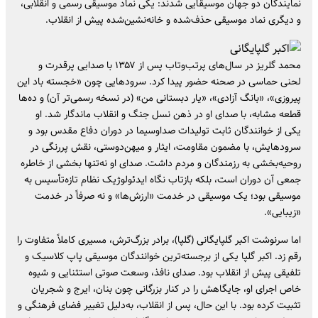
نمایندگان دو جهان موسیقایی شدند: یکی نماد موسیقی رسمی و انقلابی،
و دیگری نماد موسیقی حذف‌شده و خانه‌نشین‌شده‌ پیش از انقلاب.
محمد گلریز در سال‌های پرتب‌و‌تاب پس از ۱۳۵۷ با صدایی پرقدرت و
لحنی حماسی در صحنه حضور پیدا کرد. سرودهایی چون «خجسته باد این
پیروزی»، «بانگ آزادی»، «یار دبستانی من» (در نسخه رسمی‌تر آن) و ده‌ها
قطعه‌ مشابه، با صدای او در ذهن نسل جنگ و انقلاب ماندگار شد. او
یکی از خوانندگان ثابت تولیدات صداوسیما در دوران دفاع مقدس بود و
سرودهایش، با مضمون مقاومت، ایثار و میهن‌دوستی، نقش پررنگی در
روحیه‌بخشی به رزمندگان و مردم داشت. صدای او نه‌تنها بخشی از خاطره‌
جمعی آن دوران است، بلکه بازتاب نگاه ایدئولوژیک نظام تازه‌تأسیس به
موسیقی بود؛ یک موسیقی‌ در خدمت «ارزش‌ها» و نه صرفاً در خدمت
«زیبایی».
اما سرنوشت اکبر گلپایگانی (گلپا)، برادر بزرگ‌ترش، مسیری کاملاً متفاوت را
رقم زد. اکبر گلپا یکی از برجسته‌ترین خوانندگان موسیقی پاپ کلاسیک و
تلفیقی پیش از انقلاب بود. صدای نافذ، وسعت صوتی استثنایی و شیوه‌
خاص اجرای او، جایگاهش را در کنار بزرگانی چون بنان، ایرج و شجریان
تثبیت کرده بود. با این حال، پس از انقلاب، به‌دلیل تغییر فضای فرهنگی و