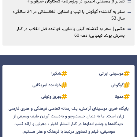
=
تقدیر از مصطفی احمدی در ویژه‌برنامه «ستارگان خبرفوری»
=
سفر به گذشته؛ گوگوش با تیپ و استایل افغانستانی در 24 سالگی؛
سال 53
=
عکس| سفر به گذشته؛ گیتی پاشایی، خواننده قبل انقلاب در کنار
پسرش پولاد کیمیایی؛ دهه 60
موسیقی ایرانی
شکیرا
گوگوش
خواننده آمریکایی
مدونا
بهروز وثوقی
پایگاه خبری موسیقای آرامش، یک رسانه تعاملی فرهنگی و هنری فارسی
زبان است. ما به دنبال جست‌و‌جو و به‌دست آوردن طیف وسیعی از
دیدگاه‌ها و چشم انداز‌ها در کنار انتشار اخبار ، معرفی و ارائه کتب،
موسیقی، فیلم و تصاویر مرتبط با فرهنگ و هنر هستیم.