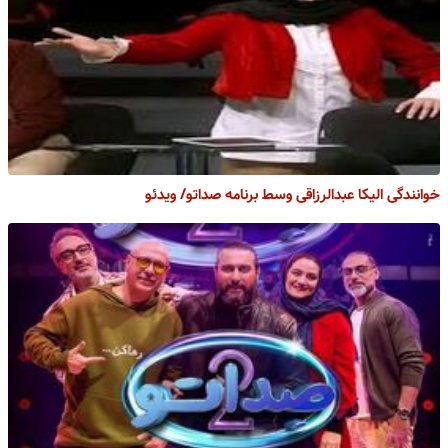
خوانندگی الیکا عبدالرزاقی وسط برنامه صداتو/ ویدئو