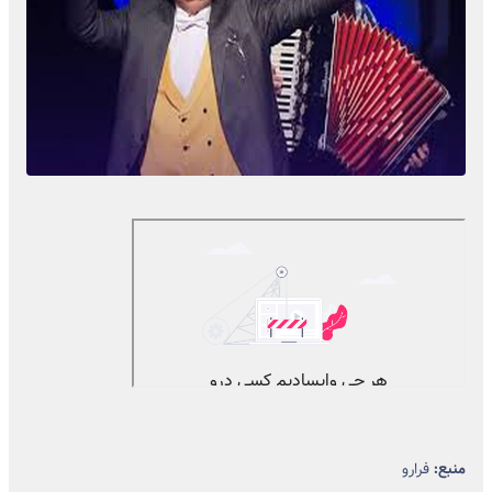
منبع:
فرارو