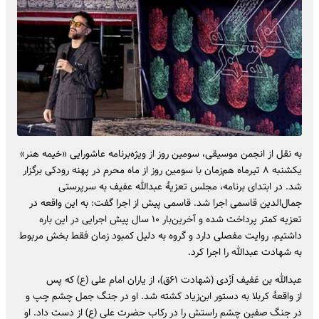
به نقل از انجمن موسیقی، سومین روز از ویژه‌برنامه عاشورایی «خیمه هنر»
یکشنبه ۸ تیرماه هم‌زمان با سومین روز از ماه محرم در پهنه رودکی برگزار
شد. در ابتدای برنامه، مجلس تعزیهٔ عبدالله عفیف به سرپرستی
جمال‌الدین قاسمی اجرا شد. قاسمی پیش از اجرا گفت: به این واقعه در
تعزیه کمتر پرداخت شده و آخرین‌بار ۱۰ سال پیش اجرایی در این باره
داشتیم. روایت مفصلی دارد و گروه به دلیل کمبود زمان فقط بخش مربوط
به شهادت عبدالله را اجرا کرد.
‎عبدالله بن عَفیف اَزْدی (شهادت ۶۱ق)، از یاران امام علی (ع) که پس
از واقعهٔ کربلا به دستور ابن‌زیاد کشته شد. او در جنگ جمل چشم چپ و
در جنگ صفین چشم راستش را در رکاب حضرت علی (ع) از دست داد. او