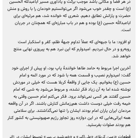
در هر فضا و مکانی باشد موجب برکت و یادآوری مسیر اباعبدلله الحسین
(ع) است و چقدر خوب می‌شود اگر می‌توانستیم خودمان را با روش و منش
حضرت و یارانش تطابق دهیم. شعری که خوانده شد، هم مرثیه‌ای برای
اباعبدالله حسین (ع) بوده و هم در باب مبارزه‌ای که همچنان در جریان
است.
او افزود: ما با جبهه‌ای که عملاً تداوم جبههٔ ظلم، کفر و استکبار است
روبه‌رو و در حال نبردیم. امیدوارم که این نبرد هم به پیروزی نهایی منتج
خواهد شد.
آخرین اجرا مربوط به حامد طاها خوانندهٔ پاپ بود، او پیش از اجرای خود
گفت: امیدوارم نصیب و قسمت همه با شود که در مورد ائمه و امام
حسین (ع) بخوانیم. یک جایی از واقعهٔ کربلا هست که خیلی در موردش
نوشته شده اما به آن زیاد فکر نشده، و مربوط می‌شود به شبی که امام
حسین گفتند هر کسی نمی‌تواند برود. فکر می‌کنم امام حسین وقتی به
خیمه رفت خیلی دوست داشت هم‌رزمانش کنارش باشند. اگر در آن واقعه
مردمان ایران یاران امام بودند ایشان را تنها نمی‌گذاشتند. برای سلامتی
همه ایرانی‌هایی که در این دوازده روز تجاوز رژیم صهیونیستی به کشور کنار
هم بودند صلوات بفرستید.
قطعات «زمین کربلا»، «علی‌اکبر» و «خورشید بی‌سر» توسط ایشان در ژانر