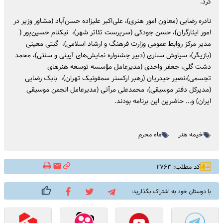
کرد.
نادره رضایی (معاون امور هنری)، علی‌اکبر علیزاده حسن‌آباد (مشاور وزیر در
امور ایثارگران)، حسن جودکی (سرپرست تئاتر شهر)، نیکنام حسین‌پور (
مدیر مرکز روابط عمومی وزارت فرهنگ و ارشاد اسلامی)، گیتی معینی
(بازیگر)، سیاوش ستاری (دبیر جشنواره نمایش‌های آیینی و سنتی)، محمد
دشت گلی، جعفر واحدی (مدیرعامل مؤسسه توسعه هنرهای
تجسمی)،نصیر حیدریان (رهبر ارکستر سمفونیک تهران)، بابک رضایی
(مدیرکل دفتر موسیقی)، محمدعلی مرآتی (مدیرعامل انجمن موسیقی
ایران) و… حاضرین این برنامه بودند.
خیمه هنر
ماه محرم
کد مطلب: ۲۷۶۳
با دوستان خود به اشتراک بگذارید: