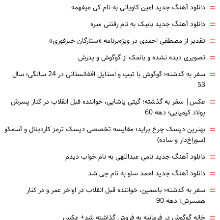
=
دانلود آهنگ جدید امین کاویانی به نام کی میفهمه
=
دانلود آهنگ جدید بابیک به نام رفتنی میره
=
تقدیر از مصطفی احمدی در ویژه‌برنامه «ستارگان خبرفوری»
=
تصویری دیده نشده و بانمک از گوگوش و پدرش
=
سفر به گذشته؛ گوگوش با تیپ و استایل افغانستانی در 24 سالگی؛ سال
53
=
عکس| سفر به گذشته؛ گیتی پاشایی، خواننده قبل انقلاب در کنار پسرش
پولاد کیمیایی؛ دهه 60
=
بهترین دیسک چرخ پراید؛ مقایسه تخصصی دیسک ترمز کاردینال و آسمکو
(سوراخ‌دار و ساده)
=
دانلود آهنگ جدید نامی عبداللهی به نام خواب دیدم
=
دانلود آهنگ جدید احمد سلو به نام چی شد
=
سفر به گذشته؛ یاسمین، خواننده قبل انقلاب در اواخر عمر و در کنار
همسرش؛ دهه 90
=
خانه گوگوش در فرمانیه به فروش گذاشته شد+ عکس