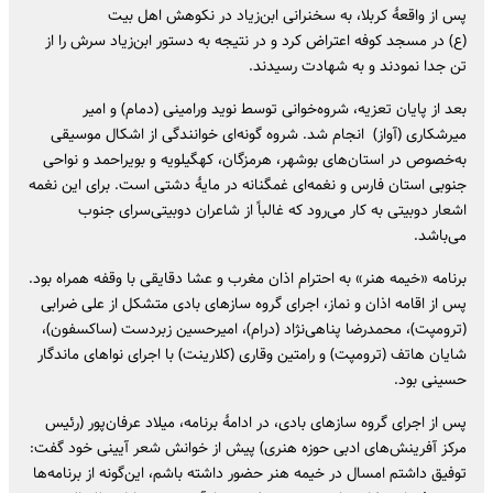
پس از واقعهٔ کربلا، به سخنرانی ابن‌زیاد در نکوهش اهل بیت
(ع) در مسجد کوفه اعتراض کرد و در نتیجه به دستور ابن‌زیاد سرش را از
تن جدا نمودند و به شهادت رسیدند.
بعد از پایان تعزیه، شروه‌خوانی توسط نوید ورامینی (دمام) و امیر
میرشکاری (آواز) انجام شد. شروه گونه‌ای خوانندگی از اشکال موسیقی
به‌خصوص در استان‌های بوشهر، هرمزگان، کهگیلویه و بویراحمد و نواحی
جنوبی استان فارس و نغمه‌ای غمگنانه در مایهٔ دشتی است. برای این نغمه
اشعار دوبیتی به ‌کار می‌رود که غالباً از شاعران دوبیتی‌سرای جنوب
می‌باشد.
برنامه «خیمه هنر» به احترام اذان مغرب و عشا دقایقی با وقفه همراه بود.
پس از اقامه اذان و نماز، اجرای گروه سازهای بادی متشکل از علی ضرابی
(ترومپت)، محمدرضا پناهی‌نژاد (درام)، امیرحسین زبردست (ساکسفون)،
شایان هاتف (ترومپت) و رامتین وقاری (کلارینت) با اجرای نواهای ماندگار
حسینی بود.
پس از اجرای گروه سازهای بادی، در ادامهٔ برنامه، میلاد عرفان‌پور (رئیس
مرکز آفرینش‌های ادبی حوزه هنری) پیش از خوانش شعر آیینی خود گفت:
توفیق داشتم امسال در خیمه هنر حضور داشته باشم، این‌گونه از برنامه‌ها