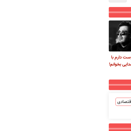
ت دارم با
یی بخوانم!
قتصادی