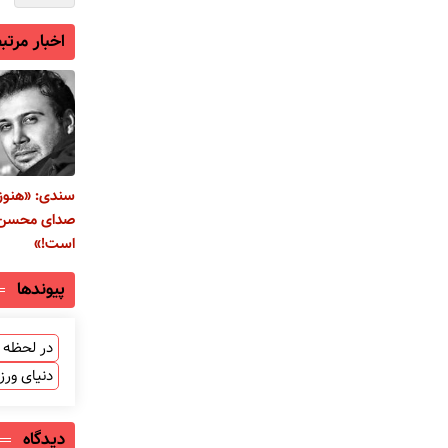
اخبار مرتب
سندی: «هنوز
صدای محسن 
است!»
پیوندها
در لحظه ب
دنیای ور
دیدگاه