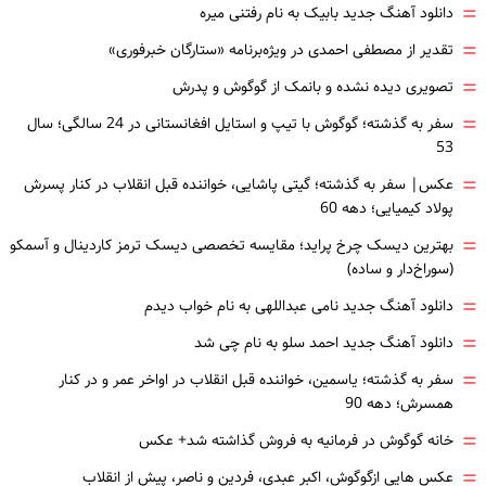
=
دانلود آهنگ جدید بابیک به نام رفتنی میره
=
تقدیر از مصطفی احمدی در ویژه‌برنامه «ستارگان خبرفوری»
=
تصویری دیده نشده و بانمک از گوگوش و پدرش
=
سفر به گذشته؛ گوگوش با تیپ و استایل افغانستانی در 24 سالگی؛ سال
53
=
عکس| سفر به گذشته؛ گیتی پاشایی، خواننده قبل انقلاب در کنار پسرش
پولاد کیمیایی؛ دهه 60
=
بهترین دیسک چرخ پراید؛ مقایسه تخصصی دیسک ترمز کاردینال و آسمکو
(سوراخ‌دار و ساده)
=
دانلود آهنگ جدید نامی عبداللهی به نام خواب دیدم
=
دانلود آهنگ جدید احمد سلو به نام چی شد
=
سفر به گذشته؛ یاسمین، خواننده قبل انقلاب در اواخر عمر و در کنار
همسرش؛ دهه 90
=
خانه گوگوش در فرمانیه به فروش گذاشته شد+ عکس
=
عکس هایی ازگوگوش، اکبر عبدی، فردین و ناصر، پیش از انقلاب