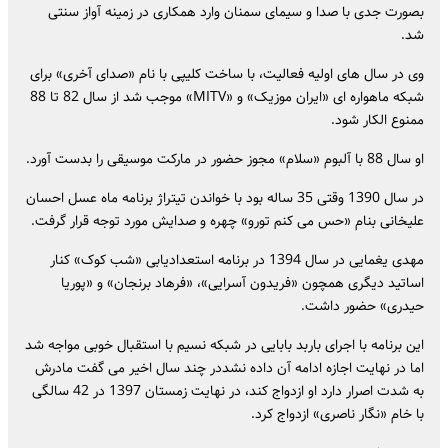
بصورت جدی با صدا و سیمای سمنان وارد همکاری در زمینه آواز سنتی
شد.
وی در سال های اولیه فعالیت، با ساخت کلیپی با نام «صدای آخری» برای
شبکه ماهواره ای «ایران موزیک» و «MITV» موجب شد از سال 82 تا 88
ممنوع الکار شود.
او سال 88 با آلبوم «سلام» مجوز حضور در مارکت موسیقی را بدست آورد.
در سال 1390 وقتی 35 ساله بود با خواندن تیتراژ برنامه ماه عسل احسان
علیخانی بنام «حس می‌ کنم تورو» چهره و صدایش مورد توجه قرار گرفت.
مهدی یغمایی در سال 1394 در برنامه استعدادیابی «شب کوک» کنار
اساتید دیگری همچون «فریدون آسرایی»، «فرهاد برنجان» و «پوریا
حیدری» حضور داشت.
این برنامه با اجرای باربد بابایی در شبکه نسیم با استقبال خوبی مواجه شد
اما در نهایت اجازه ادامه آن داده نشددر چند سال اخیر می گفت مادرش
به شدت اصرار دارد او ازدواج کند، در نهایت زمستان 1397 در 42 سالگی
با خام «نگار ناصری» ازدواج کرد.