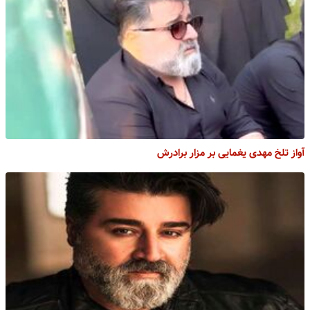
آواز تلخ مهدی یغمایی بر مزار برادرش