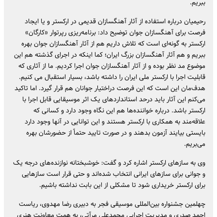
ببریم.
‎رحیمیان درباره استفاده از آثار آهنگسازان قدیمی در ارکستر و یا ایجاد
فرصت برای آهنگسازان جوان توضیح داد: برنامه‌ریزی رپرتوار «کارگان»
ارکستر به گونه‌ای است که تلاش داریم هم از آثار آهنگسازان جوان بهره
ببریم و هم آثار آهنگسازان بزرگ ایران؛ کما اینکه در اجرای گذشته هم این
موضوع مد نظر بوده و از آثار آهنگسازان جوان اجرا کردیم. ما از آثاری که
قابلیت اجرا با ارکستر ملی ایران را داشته باشد، بسیار استقبال می کنیم.
هدف‌مان این است که این فرصت دراختیار جوانان هم قرار گیرد. اما تاکید
می‌کنم این آثار باید درحد استانداردهای یک اثر موسیقایی قابل اجرا با
ارکستر باشد. درباره خواننده‌ها هم این نگاه وجود دارد و کسانی که
علاقه‌مند به همکاری با ارکستر هستند و این توانایی در آنها وجود دارد
بایستی بیایند آزمون بدهند و در صورت تایید حتماً از حضورشان بهره
می‌بریم.
‎وی به سازهای ارکستر اشاره کرد و گفت: خوشبختانه نوازنده‌های درجه یک
و جوانی برای سازهای ایرانی انتخاب شده‌اند و حتی قرار است سازهایی
برای ارکستر خریداری شود تا مشکلی از این بابت نداشته باشیم.
‎چهلمین جشنواره بین‌المللی موسیقی فجر به دبیری رضا مهدوی، ریاست
احمد صدری و مدیریت اجرایی محمدعلی مرآتی، به همت معاونت هنری