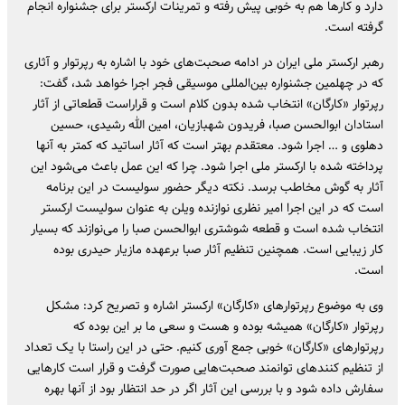
دارد و کارها هم به خوبی پیش رفته و تمرینات ارکستر برای جشنواره انجام
گرفته است.
‎رهبر ارکستر ملی ایران در ادامه صحبت‌های خود با اشاره به رپرتوار و آثاری
که در چهلمین جشنواره بین‌المللی موسیقی فجر اجرا خواهد شد، گفت:
رپرتوار «کارگان» انتخاب شده بدون کلام است و قراراست قطعاتی از آثار
استادان ابوالحسن صبا، فریدون شهبازیان، امین الله رشیدی، حسین
دهلوی و … اجرا شود. معتقدم بهتر است که آثار اساتید که کمتر به آنها
پرداخته شده با ارکستر ملی اجرا شود. چرا که این عمل باعث می‌شود این
آثار به گوش مخاطب برسد. نکته دیگر حضور سولیست در این برنامه
است که در این اجرا امیر نظری نوازنده ویلن به عنوان سولیست ارکستر
انتخاب شده است و قطعه شوشتری ابوالحسن صبا را می‌نوازند که بسیار
کار زیبایی است. همچنین تنظیم آثار صبا برعهده مازیار حیدری بوده
است.
‎وی به موضوع رپرتوارهای «کارگان» ارکستر اشاره و تصریح کرد: مشکل
رپرتوار «کارگان» همیشه بوده و هست و سعی ما بر این بوده که
رپرتوارهای «کارگان» خوبی جمع آوری کنیم. حتی در این راستا با یک تعداد
از تنظیم کنندهای توانمند صحبت‌هایی صورت گرفت و قرار است کارهایی
سفارش داده شود و با بررسی این آثار اگر در حد انتظار بود از آنها بهره