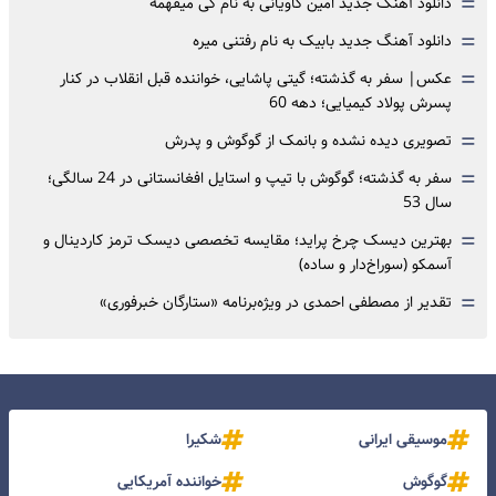
=
دانلود آهنگ جدید امین کاویانی به نام کی میفهمه
=
دانلود آهنگ جدید بابیک به نام رفتنی میره
=
عکس| سفر به گذشته؛ گیتی پاشایی، خواننده قبل انقلاب در کنار
پسرش پولاد کیمیایی؛ دهه 60
=
تصویری دیده نشده و بانمک از گوگوش و پدرش
=
سفر به گذشته؛ گوگوش با تیپ و استایل افغانستانی در 24 سالگی؛
سال 53
=
بهترین دیسک چرخ پراید؛ مقایسه تخصصی دیسک ترمز کاردینال و
آسمکو (سوراخ‌دار و ساده)
=
تقدیر از مصطفی احمدی در ویژه‌برنامه «ستارگان خبرفوری»
موسیقی ایرانی
شکیرا
گوگوش
خواننده آمریکایی