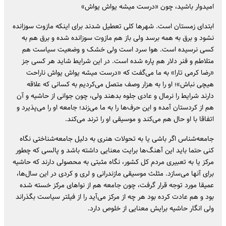
امیدوار باشید، چون «درست میشه یواش یواش»
ابتدای زمستان است. شهر‌ها کلی تعطیل شدند برای اینکه مازوت سوزانده
نشود و برق به همه برسد ولی باز هم مازوت سوزانده شده و برق هم به
کسی نرسیده است. هوا سرد است ولی خشک و وضعیت سیاست هم
متلاطم و فنر دلار هم پاره شده است. در این شرایط شاید هر کسی جز
«رضا کرمی تارا» به ما می‌گفت که «درست میشه یواش یواش ناراحت
هیچی نباش»؛ او را به هزار وصف متصل می‌کردیم به کسانی که علاقه
دارند شرایط را نرمال و عادی جلوه بدهند ولی، چون جوانی از حاشیه و آن
هم از کردستان آمده و این حرف‌ها را به ما می‌زند؛ جامعه او را می‌پذیرد و
اتفاقا با او حال هم می‌کند و موسیقی او را ترند می‌کند.
جامعه‌شناس اگر باشی یا به تحولات هنری به دلیل جامعه‌شناختی نگاه
کنی حتما باید این آهنگ‌ها برایت معنایی داشته باشد و پالسی که چطور
مرکز یا به تعبیری مردم کل کشور، نگاه مثبتی به محصولی دارند که حاشیه
برای آنها می‌سازد. مثلث موسیقی مازندرانی و لری و کردی در این سال‌ها،
عمیقا مورد توجه قرار گرفت، چون جامعه هم از نوا‌های مرکز خسته شده
بود و هم عادت کرده بود هر چه از مرکز می‌آید را از فیلتر سیاست بگذراند
ولی انگار حاشیه برایش معنایی از خلوص دارد.