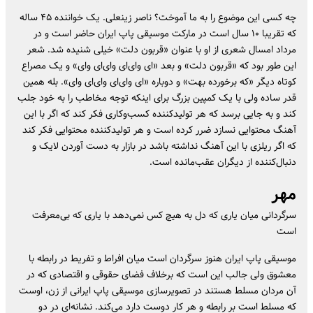
چه کسی این موضوع را به ما آموخت؟ ناصر زینعلی. یک خواننده ۴۵ ساله
که تقریبا ۱۰ سال است در مارکت موسیقی پاپ ایران حاضر است و در
مرداد امسال شعری از او با عنوان «قربون دلت» خیلی شنیده شد. شعر
این طور بود که «قربون دلت» و بعد «ای وای‌ای وای‌ای وای» و یک مصراع
کوتاه دیگر «که برخورده بهت» و دوباره «ای وای‌ای وای‌ای وای». بله همین
قدر ساده ولی با یک کمپین بزرگ برای اینکه توجه مخاطب را به خود جلب
کند و به جایی برسد که هر تولیدکننده کسب‌وکاری فکر کند که اگر با این
آهنگ محتوایی نسازد ضرر کرده است و هر تولیدکننده محتوایی فکر کند
که اگر ریلزی با این آهنگ نداشته باشد در بازار به دست آوردن لایک و
دنبال‌کننده از دیگران عقب‌مانده است.
مهر
سرگردانی میان یاری که دل به هیچ کس نمی‌دهد با یاری که بی‌معرفت
است
موسیقی پاپ ایران هنوز سرگردان است میان افراط و تفریط در رابطه با
معشوق ولی جالب این است که برخلاف فضای حقوقی و اقتصادی که در
آن مردان مسلط هستند در تصویرسازی موسیقی پاپ ایرانی از زن، اوست
که مسلط است بر رابطه و هر کار دوست دارد می‌کند. نشانه‌ای در دو