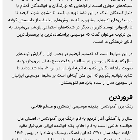
شبکه‌های مجازی است. از نوا‌هایی که نوازندگان و خوانندگان گمنام با
دنبال‌کنندگان اندک در این فضا تهیه می‌کنند تا مشهور شوند گرفته تا
موسیقی‌های آدم‌های مشهوری که به روش‌های مختلف، از دابسمش گرفته
تا بازخوانی توسط کاربران دیگر در شبکه‌های اجتماعی بازنشر می‌شوند. به
این ترتیب می‌توان گفت که موسیقی پراستفاده‌ترین یا پرمصرف‌ترین
کالای فرهنگی ما است.
در این شرایط است که تصمیم گرفتیم در بخش اول از گزارش ترند‌های
سال که به شکل مرسوم هر ساله در هفت صبح به آن می‌پردازیم؛ به
صورت ماهانه نگاهی کنیم به آنچه ایرانیان در این ۱۲ ماه شنیده‌اند تا
شاید بتوانیم بگوییم که این متن آینه‌ای است بر سلیقه موسیقی ایرانیان
در سومین سال از سده پانزدهم تقویمشان.
فروردین
زنگ بزن آمبولانس؛ پدیده موسیقی ارکستری و مسلم فتاحی
سال را با آهنگی آغاز کردیم به نام «زنگ بزن آمبولانس». اصلش مال
خواننده خانمی است به نام احلام. یک خواننده ایرانی عرب‌تبار مقیم
امارات متولد سال ۱۳۷۰ که این آهنگ ریتمیک و شاد را در بهمن ۱۴۰۲
منتشر کرد. آهنگ، در حد و اندازه‌های احلام مخاطبین و دوستداران احلام