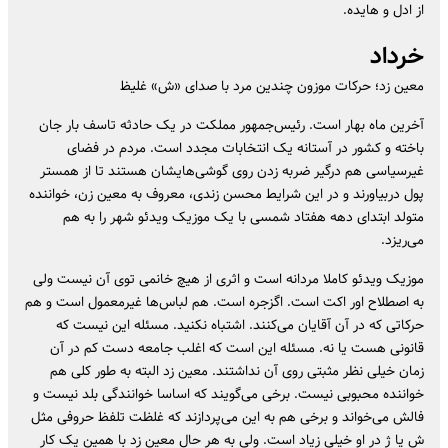
از ادل و هایده.
خرداد
معین زد؛ حرکات موزون چندین مرد با صدای «ش» غلیظ
آخرین ماه بهار است. رئیس‌جمهور مملکت در یک حادثه تاسف بار جان
باخته و کشور در آستانه یک انتخابات مجدد است. مردم در فضای
غیرسیاسی هم درگیر ضربه زدن روی گوشی‌هایشان هستند تا از همستر
پول دربیاورند و در این شرایط محسن زندی، معروف به معین زن، خواننده
متولد ابتدای دهه هفتاد شمسی با یک موزیک ویدئو شهر را به هم
می‌ریزد.
موزیک ویدئو کاملا مردانه است و اثری از هیچ خانمی توی آن نیست ولی
به اصطلاح اور اکت است. اگزجره است. هم لباس‌ها غیرمعمول است و هم
حرکاتی که در آن آقایان می‌کنند. اشتباه نکنید. مسئله این نیست که
قانونی هست یا نه. مسئله این است که اغلب جامعه دست کم در آن
زمان خیلی نظر مثبتی روی آن نداشتند. معین زد البته به طور کلی هم
خواننده محبوبی نیست. برخی می‌گویند که اساسا خوانندگی بلد نیست و
فالش می‌خواند و برخی هم به این می‌پردازند که غلظت تلفظ حروفی مثل
ش یا ژ در او خیلی زیاد است. ولی به هر حال معین زد با همین یک کار