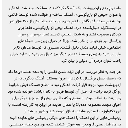
ماه دوم یعنی اردیبهشت یک آهنگ کودکانه در مملکت ترند شد. آهنگی
با عنوان «ببعی تو بازیگوشی». آهنگ ساخته و خوانده شده توسط خانمی
بود به نام سیده قدمگاهی با نام هنری ماریا که حالا بیش از ۲۰۰ هزار نفر
در اینستاگرام دنبال‌کننده دارد. آهنگ ببعی تو بازیگوشی، فقط برای
کودکان محبوب نشد و به شکل عجیبی توسط نسل نوجوان و جوان
بزرگسال نیز بازخوانی و تکرار شد. چرا؟ در دنیای ویروسی شبکه‌های
اجتماعی، خیلی نباید دنبال دلیل گشت. مسیری که توسط عده‌ای کاربر
طی می‌شود به زودی توسط عده‌ای دیگر نیز دنبال می‌شود و شاید خیلی
راحت نتوان درباره آن دلیلی را بیان کرد.
هر چند به نظر می‌رسد در این ترند شدن نقشی را به دهه هشتادی‌ها داد
که واسطه نسل بزرگسال با کودکان امروز هستند. آهنگ دیگری که در
اردیبهشت مورد توجه قرار گرفت آهنگی بود با مطلع «سنگ فرش خیابونا
رو گل کردم برات» که اصل آن توسط فردی به نام «یاشا» خوانده شده بود
ولی بعدا به لطف هوش مصنوعی، که تاکنون بیش از هر چیز دیگر برای
احیای مجدد معصومه دده‌بالا یا همان هایده در ایران به کار رفته است؛ با
این تکنولوژی با صدای هایده به بازار عرضه شد و شهر پر شد از
ریمیکس‌هایی از این آهنگ با آهنگ‌های دیگر. ریمیکس‌های هایده البته
در ماه قبل یعنی فروردین هم خوش شنیده شده بود من جمله ریمیکسی