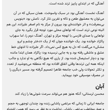
آهنگی که در ابتدای پاییز ترند شده است.
آهنگ نخست آهنگی بود در سبک واسوخت. همان سبکی که در آن
می‌توان به معشوق طعن و ناله و نفرین نثار کرد. نامش بود «بنویس
بی‌معرفت» و اثر خواننده‌ای بود بیرون از مرکز به نام اصغر علیزاده. این هم
البته نوعی ترند است که نوا‌های محلی مورد توجه قرار بگیرد به جای
نوا‌هایی با صدای فارسی با لهجه مرکز و تهران. آهنگ دوم را، اما سهراب
پاکزاد خوانده بود. یک خواننده جوان که از یک «دختر چشم و ابرو
مشکی» می‌گفت که دل به هیچ کس نمی‌داد. اگر علیزاده تا انتهای خط
عشق و عاشقی رفته بود و به جایی نرسیده بود؛ پاکزاد همان ابتدا مانده
بود و دچار استیصال شده بود. از یاری که هیچ نگاهی به او ندارد و جالب
اینکه همه این ترند‌ها وقتی اتفاق افتاده بود که منطقه می‌جوشید از تعدد
و تکثر تحولات ولی خب جامعه ظاهرا تصمیم گرفته بود مسیر دیگری را
در مصرف موسیقی خود بپیماید.
آبان
محسن لرستانی؛ آنکه هنوز هم می‌تواند سرعت شوتی‌ها را زیاد کند
جامعه ایرانی تا زمانی که مرتضی پاشایی زنده بود چندان توجهی به حجم
و عمق مخاطب مرتضی پاشایی نداشت و به نظر می‌رسد که همین اشتباه