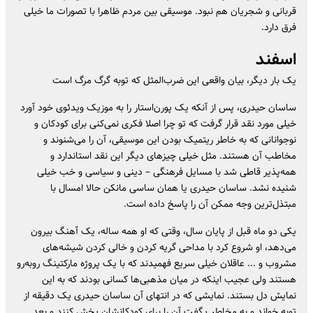
قربانی و شجریان هم نبود. موسیقی بین مردم ظاهرا با تصورات ما خیلی
فرق دارد.
اسفند
یک بار دیگر، بیان واقعی این ضرب‌المثل که توبه گرگ مرگ است
ساسان حیدری، پس از آنکه یک پورن‌استار را به موزیک ویدئوی خود آورد
خیلی مورد نقد قرار گرفت که تو چرا اصلا فکری نمی‌کنی برای کودکان و
نوجوانانی که به خاطر ریتمیک بودن این موسیقی، آن را می‌شنوند و
مخاطب آن هستند. مثل خیلی چیز‌های دیگر این نقد استاندارد و
همه‌پذیر قاطی شد با مسایل فرهنگی – دینی و سیاسی و خب خیلی
شنیده نشد. ساسان حیدری یا همان ساسی مانکن حالا امسال با
مبتذل‌ترین وجه ممکن آن را پاسخ داده است.
یکی دو ماه قبل از پایان سال، وقتی که او همه ساله، یک آهنگ بیرون
می‌دهد، او شروع کرد با مداحی گریه کردن و خالی کردن شیشه‌های
مشروب و ... عاقلان خیلی سریع فهمیدند که با یک پروژه مارکتینگ روبه‌رو
هستند ولی عجیب اینکه در میان مذهبی‌ها کسانی بودند که به این
نمایش دل بستند. نمایشی که در انتهای آن ساسان حیدری یک دقیقه از
توبه خواند و به مخاطب گفت آن را برای کودکانشان پخش کنند و بعد