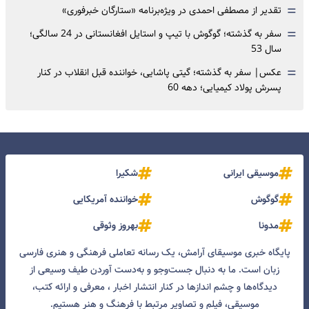
=
تقدیر از مصطفی احمدی در ویژه‌برنامه «ستارگان خبرفوری»
=
سفر به گذشته؛ گوگوش با تیپ و استایل افغانستانی در 24 سالگی؛
سال 53
=
عکس| سفر به گذشته؛ گیتی پاشایی، خواننده قبل انقلاب در کنار
پسرش پولاد کیمیایی؛ دهه 60
موسیقی ایرانی
شکیرا
گوگوش
خواننده آمریکایی
مدونا
بهروز وثوقی
پایگاه خبری موسیقای آرامش، یک رسانه تعاملی فرهنگی و هنری فارسی
زبان است. ما به دنبال جست‌و‌جو و به‌دست آوردن طیف وسیعی از
دیدگاه‌ها و چشم انداز‌ها در کنار انتشار اخبار ، معرفی و ارائه کتب،
موسیقی، فیلم و تصاویر مرتبط با فرهنگ و هنر هستیم.