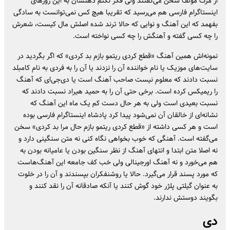
از مرگ مولف سخن می‌گفتند ولی فکر نکنم ذهنشان به این روز‌های
اینستاگرام فارسی هم می‌رسید که تقریبا هیچ کس نمی‌توانست به سادگی
بفهمد که این آهنگ و نوایی که حالا ترند شده اصلش مال کیست، شعرش
را چه کسی گفته و آهنگش را چه کسی نواخته است.
نمونه‌اش همین آهنگ «قطع کردی ریتمو بازم بد کردی» که اگر بگردید در
سایت‌های موزیک یا نام خواننده آن را نزدند یا آن را به فردی به نام کامبلد
نسبت دادند که معلوم نیست صاحب آهنگ است یا دی‌جی‌ای که آهنگ
را ریمیکس کرده است. برخی حتی آن را به حمید هیراد نسبت دادند که
نسبت بعیدی است ولی به هر حال دست کم یک ماه این آهنگ که
نشانه‌ای از خالقان آن نمی‌شود پیدا کرد پادشاه اینستاگرام فارسی بوده
است و هر کسی داشته از «قطع کردی ریتمو بازم حال مرا بد کردی» سخن
می‌گفته است. آهنگی که خوب بخواهی نگاه کنی نه متن سنگینی دارد و
نه اصلا متن ابتدا و انتهای آهنگ از نظر سنگین بودن یا عامیانه بودن به
هم می‌خورد و نه آهنگ اورجینالی ولی خب کف جامعه این آهنگ‌هاست
که مورد پسند قرار می‌گیرد. حالا یا روشنفکران بپسندند و آن را در خلوت
به عنوان گیلتی پلژر خود گوش کنند یا آنکه صادقانه آن را نقد کنند و
بگویند دوستش ندارند.
دی