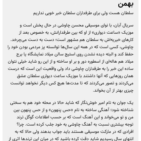
بهمن
سلطان هست ولی برای طرفداران سلطان خبر خوبی نداریم
سریال آبان، با نوای موسیقی محسن چاوشی در حال پخش است و
موزیک «ساعت دیواری» از او که بین طرفدارانش، به خصوص بعد از
کار‌های خیریه‌اش به سلطان هم مشهور است؛ دست به دست می‌چرخد.
چاوشی، کسی است که در همه این سال‌ها توانسته پز مردمی بودن خود را
حفظ کند و البته دیده نشدن روی استیج سالن میلاد نمایشگاه یا برج
میلاد هم هاله‌ای از اسطوره دور و بر او ساخته و از این رو شاید خیلی نتوان
ساده این خبر را به طرفداران چاوشی داد ولی واقعیت این است که درست
همان روز‌هایی که آنها داشتند با موزیک ساعت دیواری سلطان عشق
می‌کردند و تصور می‌کردند که تا مدت‌ها هیچ کس دیگر نخواهد توانست
چیزی بهتر از آن بخواند.
یک جوان به نام امیر خوش‌نگار که شاید حالا در محله خود هم به سختی
شناخته شود؛ آهنگی ساخته به نام «حس پنهون» و از حس پنهون بین
من و تو می‌خواند و این آهنگ است که بر حسب اطلاعات گوگل ترند
توجه بیشتری نسبت به آهنگ چاوشی به خود جلب کرده است. چرا؟
افرادی که در مارکت موسیقی هستند باید جواب بدهند ولی حالا که به
انتهای سال رسیدیم شاید دقت کرده باشید که در میان این ترند‌ها اثری از