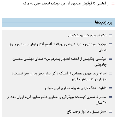
=
از آغاسی تا گوگوش مدیون آن مرد بودند؛ لبخند حتی به مرگ
پربازدیدها
=
دکلمه زیبای خسرو شکیبایی
=
موزیک ویدئوی جدید «برکه ی رویا» از آلبوم آتش نهان با صدای پرواز
همای
=
میکسی جگرسوز از لحظه انفجار بندرعباس+ صدای بهشتی محسن
چاووشی
=
اجرای زیبا مهدی یغمایی از آهنگ «اگر ایران بجز ویران سرا نیست»
مازیار در کنسرتش/ فیلم
=
دانلود اهنگ کردی شهرام ناظری لیلی باوانم
=
ساناز کاشمری کیست؛ بیوگرافی و تصاویر عضو سابق گروه آریان بعد از
۲۰ سال
=
«سرّ عشق» با آواز وحید تاج