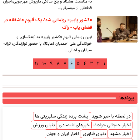
به مناسبت هشتاد و پنج سالگی داریوش مهرجویی،اجرای
قطعاتی از موسیقی…
«کشور پاییز» رونمایی شد/ یک آلبوم عاشقانه در
فضای پاپ - راک
آیین رونمایی آلبوم «کشور پاییز» به آهنگسازی و
خوانندگی علی احمدیان (هایکا)، با حضور نوازندگان، ترانه
سرایان و اهالی…
۱۱
۱۰
۹
۸
۷
۶
۵
۴
۳
۲
۱
پیوندها
در لحظه با خبر شوید
پشت پرده زندگی سلبریتی ها
اخبار جنجالی حوادث
خبرهای اقتصادی
دنیای ورزش
اخبار مشهد
دنیای فناوری
اخبار ایران و جهان