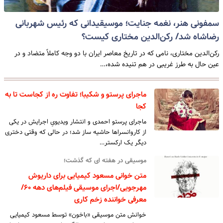
سمفونی هنر، نغمه جنایت؛ موسیقیدانی که رئیس شهربانی
رضاشاه شد/ رکن‌الدین مختاری کیست؟
رکن‌الدین مختاری، نامی که در تاریخ معاصر ایران با دو وجه کاملاً متضاد و در
عین حال به طرز غریبی در هم تنیده شده،…
ماجرای پرستو و شکیبا؛ تفاوت ره از کجاست تا به
کجا
ماجرای پرستو احمدی و انتشار ویدیویِ اجرایش در یکی
از کاروانسراها حاشیه ساز شد؛ در حالی که وقتی دختری
دیگر یک ارکستر…
موسیقی در هفته ای که گذشت؛
متن خوانی مسعود کیمیایی برای داریوش
مهرجویی/اجرای موسیقی فیلم‌های دهه ۶۰/
معرفی خواننده زخم کاری
خوانش متن موسیقی «باخون» توسط مسعود کیمیایی