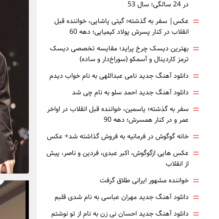
در 24 سالگی؛ سال 53
=
عکس| سفر به گذشته؛ گیتی پاشایی، خواننده قبل
انقلاب در کنار پسرش پولاد کیمیایی؛ دهه 60
=
بهترین دیسک چرخ پراید؛ مقایسه تخصصی دیسک
ترمز کاردینال و آسمکو (سوراخ‌دار و ساده)
=
دانلود آهنگ جدید نامی عبداللهی به نام خواب دیدم
=
دانلود آهنگ جدید احمد سلو به نام چی شد
=
سفر به گذشته؛ یاسمین، خواننده قبل انقلاب در اواخر
عمر و در کنار همسرش؛ دهه 90
=
خانه گوگوش در فرمانیه به فروش گذاشته شد+ عکس
=
عکس هایی ازگوگوش، اکبر عبدی، فردین و ناصر، پیش
از انقلاب
=
خواننده مشهور ایرانی طلاق گرفت
=
دانلود آهنگ جدید مهران عباسی به نام شدی قلبم
=
دانلود آهنگ جدید احسان نی زن به نام از تو نوشتم