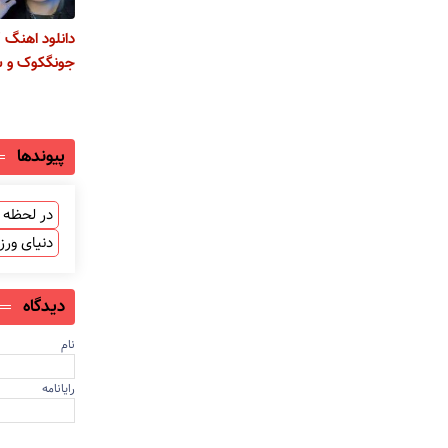
دانلود اهنگ "
جونگکوک و ش
پیوندها
در لحظه ب
دنیای ور
دیدگاه
نام
رایانامه