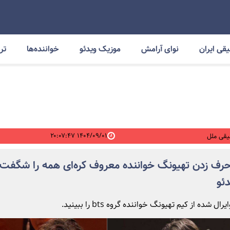
قی ایران
نوای آرامش
موزیک ویدئو
خواننده‌ها
ترا
۱۴۰۴/۰۹/۰۱ ۲۰:۰۷:۴۷
قی ملل
رف زدن تهیونگ خواننده معروف کره‌ای همه را شگفت 
دئو
ال شده از کیم تهیونگ خواننده گروه bts را ببینید.