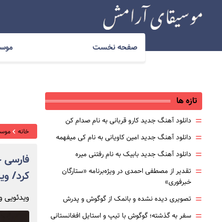
صفحه نخست
موسیقی ملل
موسی
تازه ها
=
دانلود آهنگ جدید کارو قربانی به نام صدام کن
خانه
موسی
=
دانلود آهنگ جدید امین کاویانی به نام کی میفهمه
=
دانلود آهنگ جدید بابیک به نام رفتنی میره
فارسی ح
=
تقدیر از مصطفی احمدی در ویژه‌برنامه «ستارگان
کرد/ وی
خبرفوری»
=
ویدئویی وایر
تصویری دیده نشده و بانمک از گوگوش و پدرش
=
سفر به گذشته؛ گوگوش با تیپ و استایل افغانستانی