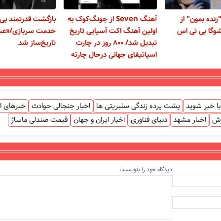
زنده بمون" از
آهنگ Seven از جونگ‌کوک به
بازگشت قدرتمند بی‌ت
وگا بی تی اس
اولین آهنگ اکت آسیایی تاریخ
خدمت سربازی/«عش
تبدیل شد/ ۸۰۰ روز در چارت
تاریخ‌ساز شد
اسپاتیفای جهانی درحال چارته
ا خبر شوید
پشت پرده زندگی سلبریتی ها
اخبار جنجالی حوادث
خبرهای ا
زش
اخبار مشهد
دنیای فناوری
اخبار ایران و جهان
قیمت صندلی ماساژ
دیدگاه خود را بنویسید: