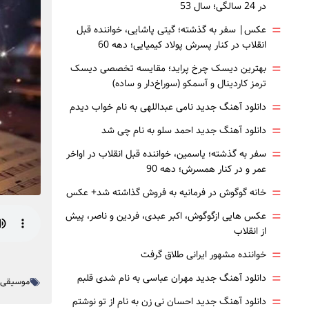
در 24 سالگی؛ سال 53
=
عکس| سفر به گذشته؛ گیتی پاشایی، خواننده قبل
انقلاب در کنار پسرش پولاد کیمیایی؛ دهه 60
=
بهترین دیسک چرخ پراید؛ مقایسه تخصصی دیسک
ترمز کاردینال و آسمکو (سوراخ‌دار و ساده)
=
دانلود آهنگ جدید نامی عبداللهی به نام خواب دیدم
=
دانلود آهنگ جدید احمد سلو به نام چی شد
=
سفر به گذشته؛ یاسمین، خواننده قبل انقلاب در اواخر
عمر و در کنار همسرش؛ دهه 90
=
خانه گوگوش در فرمانیه به فروش گذاشته شد+ عکس
=
عکس هایی ازگوگوش، اکبر عبدی، فردین و ناصر، پیش
از انقلاب
=
خواننده مشهور ایرانی طلاق گرفت
=
دانلود آهنگ جدید مهران عباسی به نام شدی قلبم
موسیقی 
=
دانلود آهنگ جدید احسان نی زن به نام از تو نوشتم