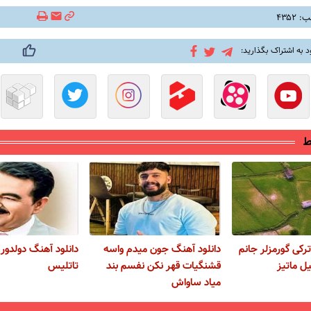
۴۳۵۲
د به اشتراک بگذارید:
ط
رکی گورمزلر جانم
دانلود آهنگ جون میدم واسه
دانلود آهنگ دولدور 
یل ماتیز
قشنگیات قهر نکن نفسم بند
تاتلیس
میاد ساواش