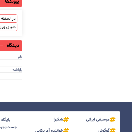
پیوندها
در لحظه ب
دنیای ور
دیدگاه
نام
رایانامه
موسیقی ایرانی
شکیرا
پایگاه
جست‌و‌جو و
گوگوش
خواننده آمریکایی