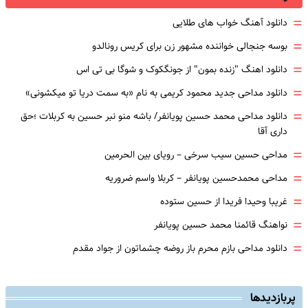
=
دانلود آهنگ خواب های طلایی
=
بوسه جنجالی خواننده مشهور زن برای کریس رونالدو
=
دانلود اهنگ "زنده بمون" از جونگکوک و شوگا بی تی اس
=
دانلود مداحی جدید محمود کریمی به نام «به سمت دریا تو میکشونی»
=
دانلود مداحی محمد حسین پویانفر/ باشه منو نبر حسین به کربلات ؛حق
داری آقا
=
مداحی حسین سیب سرخی – رویای بین الحرمین
=
مداحی محمدحسین پویانفر – کربلا واسم ضروریه
=
غریبا وحیدا فریدا از حسین ستوده
=
نواهنگ قائمنا محمد حسین پویانفر
=
دانلود مداحی بازم محرم باز روضه چشماتون از جواد مقدم
پربازدیدها