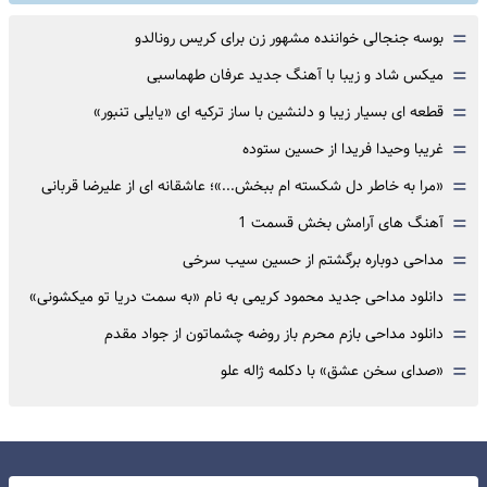
=
بوسه جنجالی خواننده مشهور زن برای کریس رونالدو
=
میکس شاد و زیبا با آهنگ جدید عرفان طهماسبی
=
قطعه ای بسیار زیبا و دلنشین با ساز ترکیه ای «یایلی تنبور»
=
غریبا وحیدا فریدا از حسین ستوده
=
«مرا به خاطر دل شکسته ام ببخش...»؛ عاشقانه ای از علیرضا قربانی
=
آهنگ های آرامش بخش قسمت 1
=
مداحی دوباره برگشتم از حسین سیب سرخی
=
دانلود مداحی جدید محمود کریمی به نام «به سمت دریا تو میکشونی»
=
دانلود مداحی بازم محرم باز روضه چشماتون از جواد مقدم
=
«صدای سخن عشق» با دکلمه ژاله علو