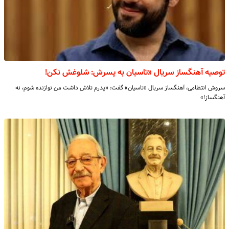
توصیه آهنگساز سریال «تاسیان به پسرش: شلوغش نکن!
سروش انتظامی، آهنگساز سریال «تاسیان» گفت: «پدرم تلاش داشت من نوازنده شوم، نه
آهنگساز!»