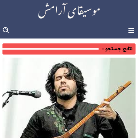
نتایج جستجو :