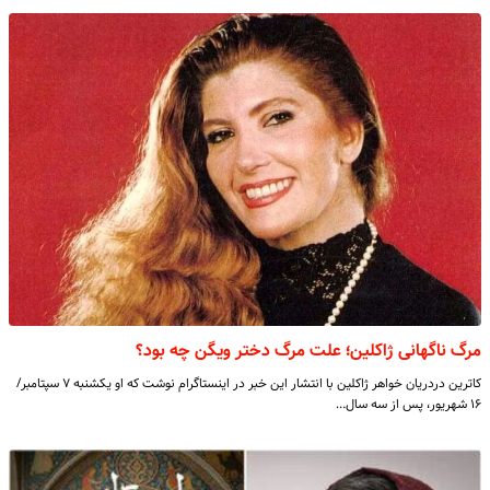
مرگ ناگهانی ژاکلین؛ علت مرگ دختر ویگن چه بود؟
کاترین دردریان خواهر ژاکلین با انتشار این خبر در اینستاگرام نوشت که او یکشنبه ۷ سپتامبر/
۱۶ شهریور، پس از سه سال…