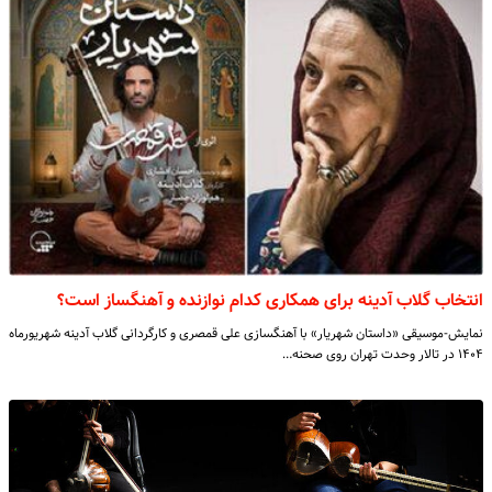
انتخاب گلاب آدینه برای همکاری کدام نوازنده و آهنگساز است؟
نمایش-موسیقی «داستان شهریار» با آهنگسازی علی قمصری و کارگردانی گلاب آدینه شهریورماه
۱۴۰۴ در تالار وحدت تهران روی صحنه…