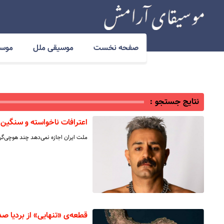
صفحه نخست
موسیقی ملل
موسی
نتایج جستجو :
️اعترافات ناخواسته و سنگی
ملت ایران اجازه نمی‌دهد چند هوچی‌گ
قطعه‌ی «تنهایی» از بردیا ص