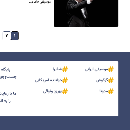
موسیقی «امام…
۲
۱
موسیقی ایرانی
شکیرا
پایگاه
جست‌و‌جو و
گوگوش
خواننده آمریکایی
مدونا
بهروز وثوقی
ما با رعای
را به ا