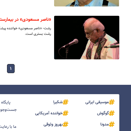
«ناصر مسعودی» در بیمارست
رشت- «ناصر مسعودی» خواننده پیشکس
رشت بستری است.
۱
موسیقی ایرانی
شکیرا
پایگاه
جست‌و‌جو و
گوگوش
خواننده آمریکایی
مدونا
بهروز وثوقی
ما با رعای