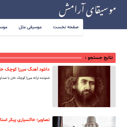
صفحه نخست
موسیقی ملل
موسی
نتایج جستجو :
دانلود آهنگ میرزا کوچک خ
شنونده ترانه میرزا کوچک خان با صدا
تصاویر؛ خاکسپاری پیکر است