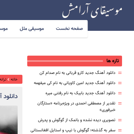
صفحه نخست
موسیقی ملل
موسی
تازه ها
=
دانلود آهنگ جدید کارو قربانی به نام صدام کن
خانه
ترانه
=
دانلود آهنگ جدید امین کاویانی به نام کی میفهمه
=
دانلود آهنگ جدید بابیک به نام رفتنی میره
دانلود 
=
تقدیر از مصطفی احمدی در ویژه‌برنامه «ستارگان
خبرفوری»
=
تصویری دیده نشده و بانمک از گوگوش و پدرش
=
سفر به گذشته؛ گوگوش با تیپ و استایل افغانستانی