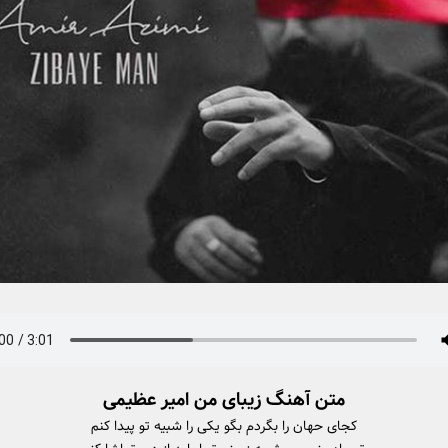
متن آهنگ زیبای من امیر عظیمی
کجای حهان را بگردم بگو یکی را شبیه تو پیدا کنم