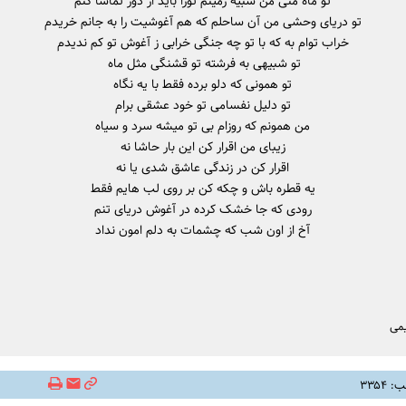
تو ماه منی من شبیه زمینم تورا باید از دور تماشا کنم
تو دریای وحشی من آن ساحلم که هم آغوشیت را به جانم خریدم
خراب توام به که با تو چه جنگی خرابی ز آغوش تو کم ندیدم
تو شبیهی به فرشته تو قشنگی مثل ماه
تو همونی که دلو برده فقط با یه نگاه
تو دلیل نفسامی تو خود عشقی برام
من همونم که روزام بی تو میشه سرد و سیاه
زیبای من اقرار کن این بار حاشا نه
اقرار کن در زندگی عاشق شدی یا نه
یه قطره باش و چکه کن بر روی لب هایم فقط
رودی که جا خشک کرده در آغوش دریای تنم
آخ از اون شب که چشمات به دلم امون نداد
می
۳۳۵۴