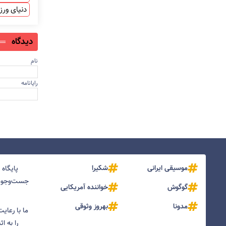
دنیای ور
دیدگاه
نام
رایانامه
موسیقی ایرانی
شکیرا
پایگاه
جست‌و‌جو و
گوگوش
خواننده آمریکایی
مدونا
بهروز وثوقی
ما با رعای
را به ا