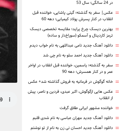
در 24 سالگی؛ سال 53
=
عکس| سفر به گذشته؛ گیتی پاشایی، خواننده قبل
انقلاب در کنار پسرش پولاد کیمیایی؛ دهه 60
=
بهترین دیسک چرخ پراید؛ مقایسه تخصصی دیسک
ترمز کاردینال و آسمکو (سوراخ‌دار و ساده)
=
دانلود آهنگ جدید نامی عبداللهی به نام خواب دیدم
=
دانلود آهنگ جدید احمد سلو به نام چی شد
=
سفر به گذشته؛ یاسمین، خواننده قبل انقلاب در اواخر
عمر و در کنار همسرش؛ دهه 90
=
خانه گوگوش در فرمانیه به فروش گذاشته شد+ عکس
=
عکس هایی ازگوگوش، اکبر عبدی، فردین و ناصر، پیش
از انقلاب
=
خواننده مشهور ایرانی طلاق گرفت
=
دانلود آهنگ جدید مهران عباسی به نام شدی قلبم
=
دانلود آهنگ جدید احسان نی زن به نام از تو نوشتم