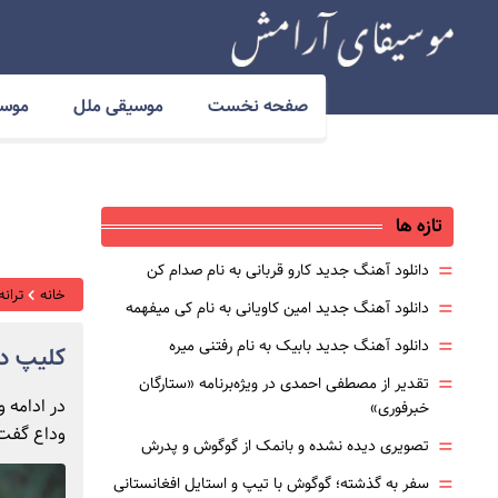
صفحه نخست
موسیقی ملل
موسی
تازه ها
=
دانلود آهنگ جدید کارو قربانی به نام صدام کن
خانه
ترانه
=
دانلود آهنگ جدید امین کاویانی به نام کی میفهمه
=
دانلود آهنگ جدید بابیک به نام رفتنی میره
کلیپ دی
=
تقدیر از مصطفی احمدی در ویژه‌برنامه «ستارگان
در ادامه 
خبرفوری»
وداع گفت 
=
تصویری دیده نشده و بانمک از گوگوش و پدرش
=
سفر به گذشته؛ گوگوش با تیپ و استایل افغانستانی