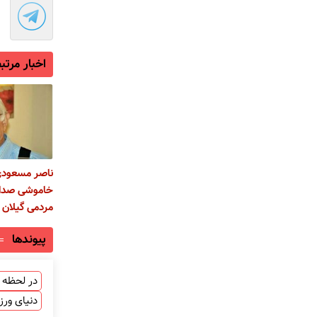
اخبار مرتب
ناصر مسعود
خاموشی صدای
مردمی گیلان و
پیوندها
در لحظه ب
دنیای ور