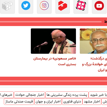
ط
ی درگذشت؛
«ناصر مسعودی» در بیمارستان
 خوانندۀ بزرگ و
بستری است
 ایران
ا خبر شوید
پشت پرده زندگی سلبریتی ها
اخبار جنجالی حوادث
خبرهای ا
زش
اخبار مشهد
دنیای فناوری
اخبار ایران و جهان
قیمت صندلی ماساژ