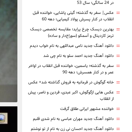
در 24 سالگی؛ سال 53
=
عکس| سفر به گذشته؛ گیتی پاشایی، خواننده قبل
انقلاب در کنار پسرش پولاد کیمیایی؛ دهه 60
=
بهترین دیسک چرخ پراید؛ مقایسه تخصصی دیسک
ترمز کاردینال و آسمکو (سوراخ‌دار و ساده)
=
دانلود آهنگ جدید نامی عبداللهی به نام خواب دیدم
=
دانلود آهنگ جدید احمد سلو به نام چی شد
=
سفر به گذشته؛ یاسمین، خواننده قبل انقلاب در اواخر
عمر و در کنار همسرش؛ دهه 90
=
خانه گوگوش در فرمانیه به فروش گذاشته شد+ عکس
=
عکس هایی ازگوگوش، اکبر عبدی، فردین و ناصر، پیش
از انقلاب
=
خواننده مشهور ایرانی طلاق گرفت
=
دانلود آهنگ جدید مهران عباسی به نام شدی قلبم
=
دانلود آهنگ جدید احسان نی زن به نام از تو نوشتم