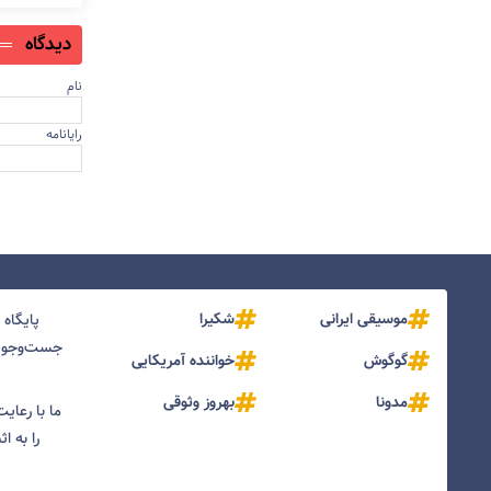
دیدگاه
نام
رایانامه
موسیقی ایرانی
شکیرا
پایگاه
جست‌و‌جو و
گوگوش
خواننده آمریکایی
مدونا
بهروز وثوقی
ما با رعای
را به ا