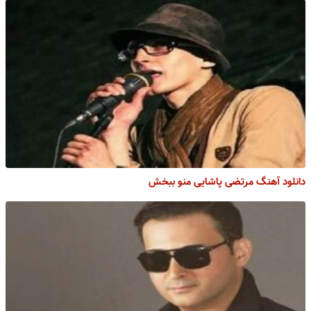
دانلود آهنگ مرتضی پاشایی منو ببخش