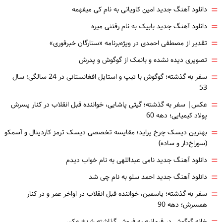
=
دانلود آهنگ جدید امین کاویانی به نام کی میفهمه
=
دانلود آهنگ جدید بابیک به نام رفتنی میره
=
تقدیر از مصطفی احمدی در ویژه‌برنامه «ستارگان خبرفوری»
=
تصویری دیده نشده و بانمک از گوگوش و پدرش
=
سفر به گذشته؛ گوگوش با تیپ و استایل افغانستانی در 24 سالگی؛ سال
53
=
عکس| سفر به گذشته؛ گیتی پاشایی، خواننده قبل انقلاب در کنار پسرش
پولاد کیمیایی؛ دهه 60
=
بهترین دیسک چرخ پراید؛ مقایسه تخصصی دیسک ترمز کاردینال و آسمکو
(سوراخ‌دار و ساده)
=
دانلود آهنگ جدید نامی عبداللهی به نام خواب دیدم
=
دانلود آهنگ جدید احمد سلو به نام چی شد
=
سفر به گذشته؛ یاسمین، خواننده قبل انقلاب در اواخر عمر و در کنار
همسرش؛ دهه 90
خانه گوگوش در فرمانیه به فروش گذاشته شد+ عکس