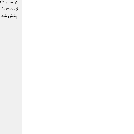
در سال ۲۰۲۲، لی آرئوم و همسرش در یک برنامه ریالیتی‌شو به‌نام
 Divorce)
پخش شد و و