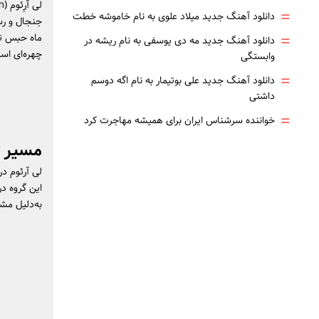
لی آرِئوم (Lee Areum)، خواننده کی‌پاپ و عضو سابق گروه دخترانه
=
دانلود آهنگ جدید میلاد علوی به نام خاموشه خطت
جنجال و رسو
=
ماه حبس تع
دانلود آهنگ جدید مه دی یوسفی به نام ریشه در
چهره‌ای اس
وابستگی
=
دانلود آهنگ جدید علی بوتیمار به نام اگه دوسم
داشتی
=
خواننده سرشناس ایران برای همیشه مهاجرت کرد
مسیر پ
این گروه در
به‌دلیل مش