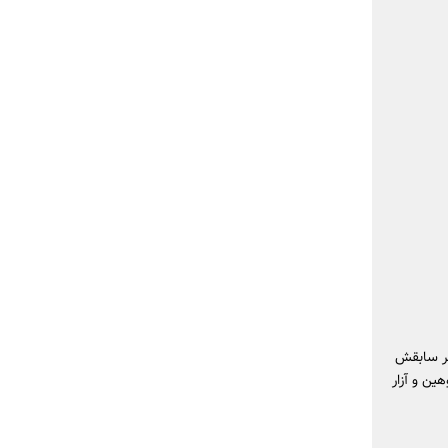
سر سابقش
هین و آزار