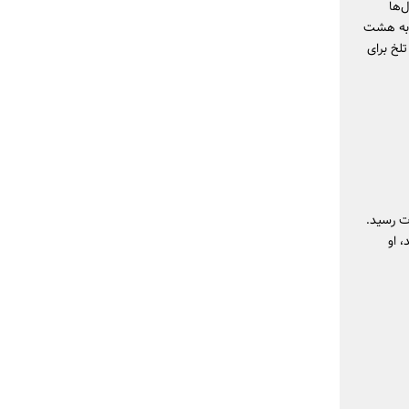
‌ها
ا به هشت
لخ برای
ت با پیوستن به گروه محبوب T-ara به شهرت رسید.
، او