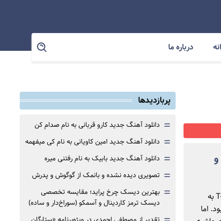
نه
درباره ما
پربازدیدها
=
دانلود آهنگ جدید کارو قربانی به نام صدام کن
=
دانلود آهنگ جدید امین کاویانی به نام کی میفهمه
=
زاری و
دانلود آهنگ جدید بابیک به نام رفتنی میره
=
تصویری دیده نشده و بانمک از گوگوش و پدرش
=
بهترین دیسک چرخ پراید؛ مقایسه تخصصی
لی آرئوم در سال ۲۰۱۲ زمانی که ۱۷ سال سن داشت با پیوستن به گروه محبوب T-ara به
دیسک ترمز کاردینال و آسمکو (سوراخ‌دار و ساده)
د. اما
=
تقدیر از مصطفی احمدی در ویژه‌برنامه «ستارگان