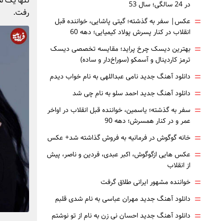
تنها یک س
در 24 سالگی؛ سال 53
رفت.
=
عکس| سفر به گذشته؛ گیتی پاشایی، خواننده قبل
انقلاب در کنار پسرش پولاد کیمیایی؛ دهه 60
=
بهترین دیسک چرخ پراید؛ مقایسه تخصصی دیسک
ترمز کاردینال و آسمکو (سوراخ‌دار و ساده)
=
دانلود آهنگ جدید نامی عبداللهی به نام خواب دیدم
=
دانلود آهنگ جدید احمد سلو به نام چی شد
=
سفر به گذشته؛ یاسمین، خواننده قبل انقلاب در اواخر
عمر و در کنار همسرش؛ دهه 90
=
خانه گوگوش در فرمانیه به فروش گذاشته شد+ عکس
=
عکس هایی ازگوگوش، اکبر عبدی، فردین و ناصر، پیش
از انقلاب
=
خواننده مشهور ایرانی طلاق گرفت
=
دانلود آهنگ جدید مهران عباسی به نام شدی قلبم
=
دانلود آهنگ جدید احسان نی زن به نام از تو نوشتم