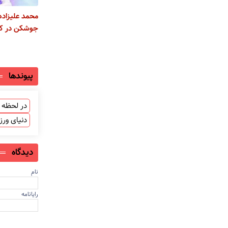
محمد علیزاده
جوشکن در کن
پیوندها
در لحظه ب
دنیای ور
دیدگاه
نام
رایانامه