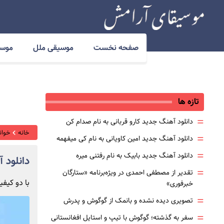
صفحه نخست
موسیقی ملل
موسی
تازه ها
=
دانلود آهنگ جدید کارو قربانی به نام صدام کن
خانه
خوانن
=
دانلود آهنگ جدید امین کاویانی به نام کی میفهمه
=
دانلود آهنگ جدید بابیک به نام رفتنی میره
دانلود 
=
تقدیر از مصطفی احمدی در ویژه‌برنامه «ستارگان
با دو کیفیت 320 
خبرفوری»
=
تصویری دیده نشده و بانمک از گوگوش و پدرش
=
سفر به گذشته؛ گوگوش با تیپ و استایل افغانستانی