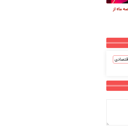
ه ما» از
قتصادی