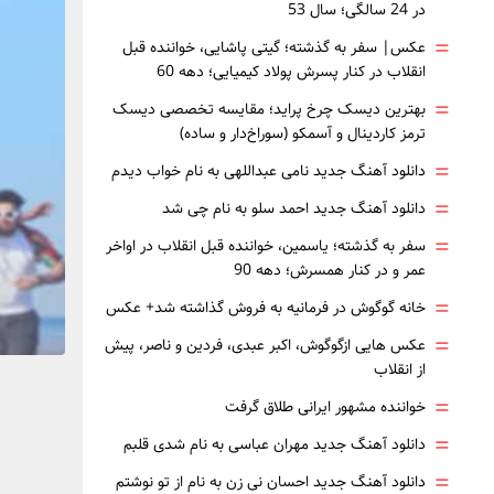
در 24 سالگی؛ سال 53
=
عکس| سفر به گذشته؛ گیتی پاشایی، خواننده قبل
انقلاب در کنار پسرش پولاد کیمیایی؛ دهه 60
=
بهترین دیسک چرخ پراید؛ مقایسه تخصصی دیسک
ترمز کاردینال و آسمکو (سوراخ‌دار و ساده)
=
دانلود آهنگ جدید نامی عبداللهی به نام خواب دیدم
=
دانلود آهنگ جدید احمد سلو به نام چی شد
=
سفر به گذشته؛ یاسمین، خواننده قبل انقلاب در اواخر
عمر و در کنار همسرش؛ دهه 90
=
خانه گوگوش در فرمانیه به فروش گذاشته شد+ عکس
=
عکس هایی ازگوگوش، اکبر عبدی، فردین و ناصر، پیش
از انقلاب
=
خواننده مشهور ایرانی طلاق گرفت
=
دانلود آهنگ جدید مهران عباسی به نام شدی قلبم
=
دانلود آهنگ جدید احسان نی زن به نام از تو نوشتم