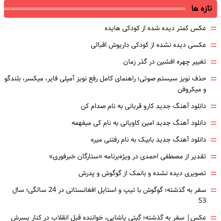
تازه ها
=
عکس کمتر دیده شده از کودکی هایده
=
عکسی دیده نشده از کودکی داریوش اقبالی
=
تغییر چهره افشین در گذر زمان
=
حذف نویز سیستم صوتی؛ راهنمای کامل رفع نویز آمپلی فایر، میکسر، بلندگو
و میکروفن
=
دانلود آهنگ جدید کارو قربانی به نام صدام کن
=
دانلود آهنگ جدید امین کاویانی به نام کی میفهمه
=
دانلود آهنگ جدید بابیک به نام رفتنی میره
=
تقدیر از مصطفی احمدی در ویژه‌برنامه «ستارگان خبرفوری»
=
تصویری دیده نشده و بانمک از گوگوش و پدرش
=
سفر به گذشته؛ گوگوش با تیپ و استایل افغانستانی در 24 سالگی؛ سال
53
=
عکس| سفر به گذشته؛ گیتی پاشایی، خواننده قبل انقلاب در کنار پسرش