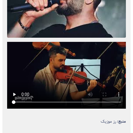
منبع:
رز موزیک