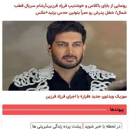
رونمایی از بابای باکلاس و خوشتیپ فرزاد فرزین،آرشام سریال قطب
شمال/ شغل پدرش رو عمراً بتونین حدس بزنید+عکس
موزیک ویدئوی جدید «فرار» با اجرای فرزاد فرزین
پیوندها
در لحظه با خبر شوید
پشت پرده زندگی سلبریتی ها