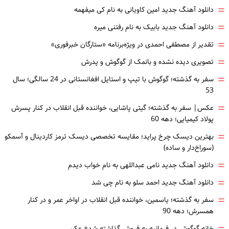
=
دانلود آهنگ جدید امین کاویانی به نام کی میفهمه
=
دانلود آهنگ جدید بابیک به نام رفتنی میره
=
تقدیر از مصطفی احمدی در ویژه‌برنامه «ستارگان خبرفوری»
=
تصویری دیده نشده و بانمک از گوگوش و پدرش
=
سفر به گذشته؛ گوگوش با تیپ و استایل افغانستانی در 24 سالگی؛ سال
53
=
عکس| سفر به گذشته؛ گیتی پاشایی، خواننده قبل انقلاب در کنار پسرش
پولاد کیمیایی؛ دهه 60
=
بهترین دیسک چرخ پراید؛ مقایسه تخصصی دیسک ترمز کاردینال و آسمکو
(سوراخ‌دار و ساده)
=
دانلود آهنگ جدید نامی عبداللهی به نام خواب دیدم
=
دانلود آهنگ جدید احمد سلو به نام چی شد
=
سفر به گذشته؛ یاسمین، خواننده قبل انقلاب در اواخر عمر و در کنار
همسرش؛ دهه 90
خانه گوگوش در فرمانیه به فروش گذاشته شد+ عکس