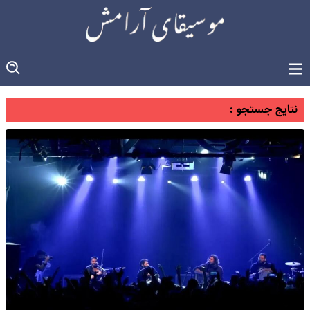
نتایج جستجو :