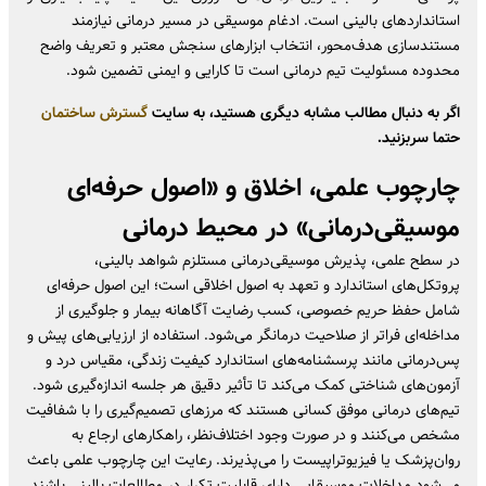
استانداردهای بالینی است. ادغام موسیقی در مسیر درمانی نیازمند
مستندسازی هدف‌محور، انتخاب ابزارهای سنجش معتبر و تعریف واضح
محدوده مسئولیت تیم درمانی است تا کارایی و ایمنی تضمین شود.
اگر به دنبال مطالب مشابه دیگری هستید، به سایت
گسترش ساختمان
حتما سربزنید.
چارچوب علمی، اخلاق و «
اصول حرفه‌ای
موسیقی‌درمانی
» در محیط درمانی
در سطح علمی، پذیرش موسیقی‌درمانی مستلزم شواهد بالینی،
پروتکل‌های استاندارد و تعهد به اصول اخلاقی است؛ این اصول حرفه‌ای
شامل حفظ حریم خصوصی، کسب رضایت آگاهانه بیمار و جلوگیری از
مداخله‌ای فراتر از صلاحیت درمانگر می‌شود. استفاده از ارزیابی‌های پیش و
پس‌درمانی مانند پرسشنامه‌های استاندارد کیفیت زندگی، مقیاس درد و
آزمون‌های شناختی کمک می‌کند تا تأثیر دقیق هر جلسه اندازه‌گیری شود.
تیم‌های درمانی موفق کسانی هستند که مرزهای تصمیم‌گیری را با شفافیت
مشخص می‌کنند و در صورت وجود اختلاف‌نظر، راهکارهای ارجاع به
روان‌پزشک یا فیزیوتراپیست را می‌پذیرند. رعایت این چارچوب علمی باعث
می‌شود مداخلات موسیقایی دارای قابلیت تکرار در مطالعات بالینی باشند