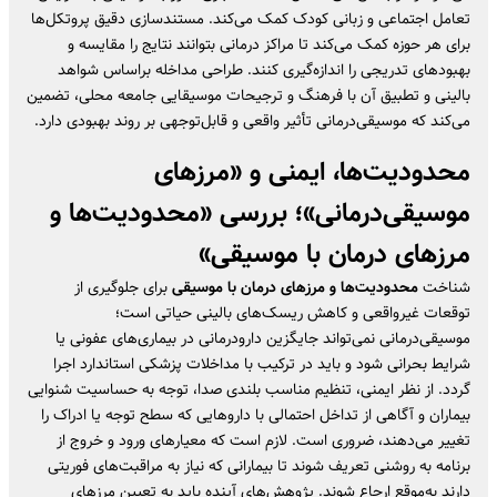
تعامل اجتماعی و زبانی کودک کمک می‌کند. مستندسازی دقیق پروتکل‌ها
برای هر حوزه کمک می‌کند تا مراکز درمانی بتوانند نتایج را مقایسه و
بهبودهای تدریجی را اندازه‌گیری کنند. طراحی مداخله براساس شواهد
بالینی و تطبیق آن با فرهنگ و ترجیحات موسیقایی جامعه محلی، تضمین
می‌کند که موسیقی‌درمانی تأثیر واقعی و قابل‌توجهی بر روند بهبودی دارد.
محدودیت‌ها، ایمنی و «
مرزهای
موسیقی‌درمانی
»؛ بررسی «
محدودیت‌ها و
مرزهای درمان با موسیقی
»
شناخت
محدودیت‌ها و مرزهای درمان با موسیقی
برای جلوگیری از
توقعات غیرواقعی و کاهش ریسک‌های بالینی حیاتی است؛
موسیقی‌درمانی نمی‌تواند جایگزین دارودرمانی در بیماری‌های عفونی یا
شرایط بحرانی شود و باید در ترکیب با مداخلات پزشکی استاندارد اجرا
گردد. از نظر ایمنی، تنظیم مناسب بلندی صدا، توجه به حساسیت شنوایی
بیماران و آگاهی از تداخل احتمالی با داروهایی که سطح توجه یا ادراک را
تغییر می‌دهند، ضروری است. لازم است که معیارهای ورود و خروج از
برنامه به روشنی تعریف شوند تا بیمارانی که نیاز به مراقبت‌های فوریتی
دارند به‌موقع ارجاع شوند. پژوهش‌های آینده باید به تعیین مرزهای